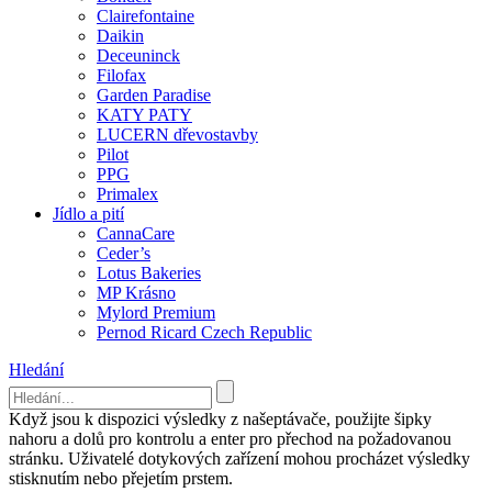
Clairefontaine
Daikin
Deceuninck
Filofax
Garden Paradise
KATY PATY
LUCERN dřevostavby
Pilot
PPG
Primalex
Jídlo a pití
CannaCare
Ceder’s
Lotus Bakeries
MP Krásno
Mylord Premium
Pernod Ricard Czech Republic
Hledání
Když jsou k dispozici výsledky z našeptávače, použijte šipky
nahoru a dolů pro kontrolu a enter pro přechod na požadovanou
stránku. Uživatelé dotykových zařízení mohou procházet výsledky
stisknutím nebo přejetím prstem.