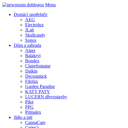
Menu
Domácí spotřebiče
AEG
Electrolux
JLab
Skullcandy
Sonos
Dům a zahrada
Aiper
Balakryl
Bondex
Clairefontaine
Daikin
Deceuninck
Filofax
Garden Paradise
KATY PATY
LUCERN dřevostavby
Pilot
PPG
Primalex
Jídlo a pití
CannaCare
Ceder’s