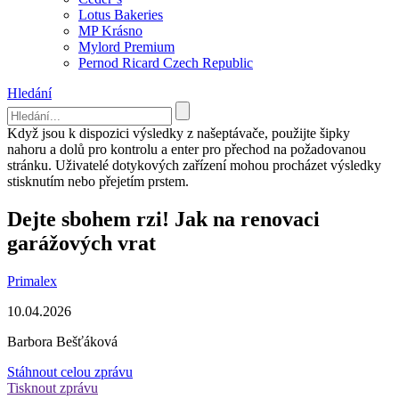
Lotus Bakeries
MP Krásno
Mylord Premium
Pernod Ricard Czech Republic
Hledání
Když jsou k dispozici výsledky z našeptávače, použijte šipky
nahoru a dolů pro kontrolu a enter pro přechod na požadovanou
stránku. Uživatelé dotykových zařízení mohou procházet výsledky
stisknutím nebo přejetím prstem.
Dejte sbohem rzi! Jak na renovaci
garážových vrat
Primalex
10.04.2026
Barbora Bešťáková
Stáhnout celou zprávu
Tisknout zprávu