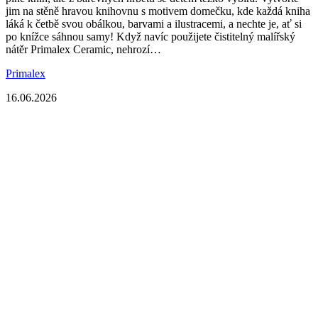
jim na stěně hravou knihovnu s motivem domečku, kde každá kniha
láká k četbě svou obálkou, barvami a ilustracemi, a nechte je, ať si
po knížce sáhnou samy! Když navíc použijete čistitelný malířský
nátěr Primalex Ceramic, nehrozí…
Primalex
16.06.2026