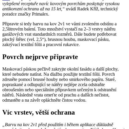
vylepšené receptuře navíc kovovým povrchům poskytuje vysokou
antikorozní ochranu až na 15 let,“
uvádí Radek Kříž, technický
poradce značky Primalex.
Připravte si tedy barvu na kov 2v1 ve vámi zvoleném odstínu a
2,5litrovém balení. Toto množství vystačí na 2–3 vrstvy nátěru
garážových vrat standardních rozměrů. Dále budete potřebovat
plochý štětec (vel. 2,5“), brusnou houbu, maskovací pásku,
zakrývací textilní fólii a pracovní rukavice.
Povrch nejprve připravte
Maskovací páskou pečlivě zakryjte okolní fasádu a další plochy,
které nebudete natírat. Na dlažbu použijte textilní fólii. Povrch
zdrsněte pomocí brusné houby nebo smirkového papíru. Staré,
popraskané a odlupující se nátěry nejlépe zcela odstraňte
obroušením nebo speciálním přípravkem určeným k odstranění
nátěrů. Následně vrata omeťte od prachu a dalších nečistot,
odmastěte a na závěr opláchněte čistou vodou.
Víc vrstev, větší ochrana
„Barvu na kov 2v1 před použitím i během aplikace důkladně