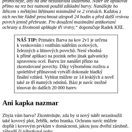
promíchejte, aby na dně nezůstávala usazenina. Nátěr lze aplikovat
přímo na rez bez nutnosti použití základní barvy. Nanášejte ho
štětcem s měkkými štětinami minimálně ve 2 vrstvách. Každou z
nich nechte řádně proschnout alespoň 24 hodin
a před další vrstvou
povrch jemně přebruste.
Pro dosažení maximální antikorozní
ochrany a životnosti aplikujte tři vrstvy,“
doporučuje Radek Kříž.
NÁŠ TIP:
Primalex Barva na kov 2v1 je určena
k venkovním i vnitřním nátěrům ocelových,
železných a litinových povrchů. Není vhodná
k přímé aplikaci na pozink nebo jinak galvanicky
upravenou ocel. Barvu lze nanášet přímo na
zkorodované povrchy. Díky výbornému rozlivu a
spolehlivé přilnavosti vytváří dokonale hladký
finální vzhled. Vybírat můžete ze 14 lesklých a nově
také ze tří matných odstínů. Bázi je navíc možné
tónovat do dalších 20 000 barev.
Ani kapka nazmar
Zbyla vám barva? Zkontrolujte, zda by si nový nátěr nezasloužil
také kovový plot, žebřík, nebo branka. Ochranu navíc můžete
dopřát i kovovým prvkům v domácnosti, jakou jsou dveřní zárubně,
zábradlí či nábytkové nohy.