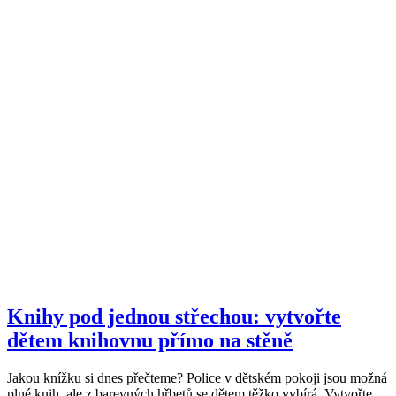
Knihy pod jednou střechou: vytvořte
dětem knihovnu přímo na stěně
Jakou knížku si dnes přečteme? Police v dětském pokoji jsou možná
plné knih, ale z barevných hřbetů se dětem těžko vybírá. Vytvořte