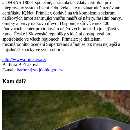
a OHSAS 18001 společně, a získala tak Zlatý certifikát pro
integrovaný systém řízení. Obdržela také mezinárodně uznávané
certifikáty IQNet. Primalex dodává na trh kompletní spektrum
nátěrových hmot zahrnující vnitřní malířské nátěry, fasádní barvy,
omítky a barvy na kov i dřevo. Disponuje sítí více než 400
tónovacích center pro tónování nátěrových hmot. Ta je nejširší v
rámci České i Slovenské republiky s ideální dostupností pro
spotřebitele ve všech regionech. Primalex je držitelem
mezinárodního ocenění Superbrands a řadí se tak mezi nejlepší a
nejsilnější značky ve svém oboru.
http://www.primalex.cz/
Barbora Bešťáková
E-mail:
barbora[zav]doblogoo.cz
Kam dál?