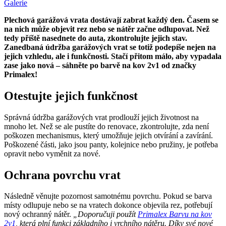
Galerie
Plechová garážová vrata dostávají zabrat každý den. Časem se
na nich může objevit rez nebo se nátěr začne odlupovat. Než
tedy příště nasednete do auta, zkontrolujte jejich stav.
Zanedbaná údržba garážových vrat se totiž podepíše nejen na
jejich vzhledu, ale i funkčnosti. Stačí přitom málo, aby vypadala
zase jako nová – sáhněte po barvě na kov 2v1 od značky
Primalex!
Otestujte jejich funkčnost
Správná údržba garážových vrat prodlouží jejich životnost na
mnoho let. Než se ale pustíte do renovace, zkontrolujte, zda není
poškozen mechanismus, který umožňuje jejich otvírání a zavírání.
Poškozené části, jako jsou panty, kolejnice nebo pružiny, je potřeba
opravit nebo vyměnit za nové.
Ochrana povrchu vrat
Následně věnujte pozornost samotnému povrchu. Pokud se barva
místy odlupuje nebo se na vratech dokonce objevila rez, potřebují
nový ochranný nátěr.
„Doporučuji použít
Primalex Barvu na kov
2v1
, která plní funkci základního i vrchního nátěru. Díky své nové