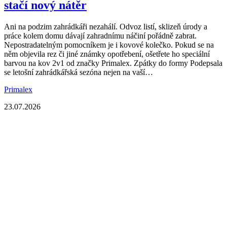
stačí nový nátěr
Ani na podzim zahrádkáři nezahálí. Odvoz listí, sklizeň úrody a
práce kolem domu dávají zahradnímu náčiní pořádně zabrat.
Nepostradatelným pomocníkem je i kovové kolečko. Pokud se na
něm objevila rez či jiné známky opotřebení, ošetřete ho speciální
barvou na kov 2v1 od značky Primalex. Zpátky do formy Podepsala
se letošní zahrádkářská sezóna nejen na vaší…
Primalex
23.07.2026