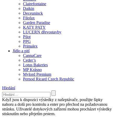
Clairefontaine
Daikin
Deceuninck
Filofax
Garden Paradise
KATY PATY
LUCERN dřevostavby
Pilot
PPG
Primalex
Jídlo a pití
CannaCare
Ceder’s
Lotus Bakeries
MP Krásno
Mylord Premium
Pernod Ricard Czech Republic
Hledání
Když jsou k dispozici výsledky z našeptávače, použijte šipky
nahoru a dolů pro kontrolu a enter pro přechod na požadovanou
stránku. Uživatelé dotykových zařízení mohou procházet výsledky
stisknutím nebo přejetím prstem.