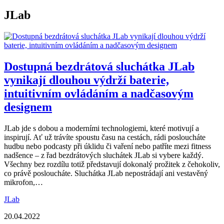
JLab
Dostupná bezdrátová sluchátka JLab
vynikají dlouhou výdrží baterie,
intuitivním ovládáním a nadčasovým
designem
JLab jde s dobou a moderními technologiemi, které motivují a
inspirují. Ať už trávíte spoustu času na cestách, rádi posloucháte
hudbu nebo podcasty při úklidu či vaření nebo patříte mezi fitness
nadšence – z řad bezdrátových sluchátek JLab si vybere každý.
Všechny bez rozdílu totiž představují dokonalý prožitek z čehokoliv,
co právě posloucháte. Sluchátka JLab nepostrádají ani vestavěný
mikrofon,…
JLab
20.04.2022