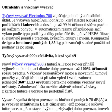
Ultralehký a výkonný vysavač
Tyčový vysavač Electrolux 700
zajišťuje pohodlný a flexibilní
úklid. Je vybaven hubicí AllFloor Auto, která
hladce klouže po
podlahách i kobercích
a dosahuje až 99 % účinnosti sběru prachu
při každém pohybu. V automatickém režimu přizpůsobuje sací
výkon podle typu podlahy a díky pokročilé 6stupňové HEPA filtraci
si efektivně poradí s prachem, zvířecími chlupy i pylem. Kompaktní
design a
hmotnost
pouhých 1,35 kg
pak zaručují snadné použití od
podlahy až po strop.
Tyčový vysavač 900: efektivita, která vydrží
Nový
tyčový vysavač 900
s hubicí AllFloor Power přináší
výjimečnou kombinaci dlouhé doby provozu s až
100% účinností
sběru prachu
. Výkonný bezkartáčový motor a inovativní gumové
proužky zajišťují účinnost při tahu vpřed i vzad, zatímco
jedinečné
360° LED osvětlení
perfektně odhaluje všechny skryté
nečistoty. Zabudovaná lišta mezitím aktivně odmotává vlasy
z kartáče hubice a udržuje ho perfektně čistý.
Vysavač vyniká tichým provozem s hlučností pouhých 78 dB(A) a
je vybaven
intuitivním LCD displejem
, jenž zobrazuje klíčové
informace, např. nastavení výkonu, zbývající dobu provozu, úroveň