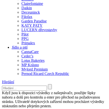
Clairefontaine
Daikin
Deceuninck
Filofax
Garden Paradise
KATY PATY
LUCERN dřevostavby
Pilot
PPG
Primalex
Jídlo a pití
CannaCare
Ceder’s
Lotus Bakeries
MP Krásno
Mylord Premium
Pernod Ricard Czech Republic
Hledání
Když jsou k dispozici výsledky z našeptávače, použijte šipky
nahoru a dolů pro kontrolu a enter pro přechod na požadovanou
stránku. Uživatelé dotykových zařízení mohou procházet výsledky
stisknutím nebo přejetím prstem.