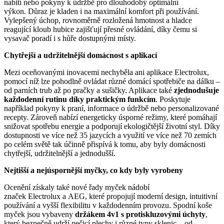
nabití nebo pokyny k údržbě pro dlouhodobý optimální
výkon. Důraz je kladen i na maximální komfort při používání.
Vylepšený úchop, rovnoměrně rozložená hmotnost a hladce
reagující kloub hubice zajišťují přesné ovládání, díky čemu si
vysavač poradí i s hůře dostupnými místy.
Chytřejší a udržitelnější domácnost s aplikací
Mezi oceňovanými inovacemi nechyběla ani aplikace Electrolux,
pomocí níž lze pohodlně ovládat různé domácí spotřebiče na dálku –
od parních trub až po pračky a sušičky. Aplikace také
zjednodušuje
každodenní rutinu díky praktickým funkcím
. Poskytuje
například pokyny k praní, informace o údržbě nebo personalizované
recepty. Zároveň nabízí energeticky úsporné režimy, které pomáhají
snižovat spotřebu energie a podporují ekologičtější životní styl. Díky
dostupnosti ve více než 35 jazycích a využití ve více než 70 zemích
po celém světě tak účinně přispívá k tomu, aby byly domácnosti
chytřejší, udržitelnější a jednodušší.
Nejtišší a nejúspornější myčky, co kdy byly vyrobeny
Ocenění získaly také nové řady myček nádobí
značek Electrolux a AEG, které propojují moderní design, intuitivní
používání a vyšší flexibilitu v každodenním provozu. Spodní koše
myček jsou vybaveny
držákem 4v1 s protiskluzovými úchyty
,
který bezpečně udrží pečicí plechy i různé typy sklenic – od