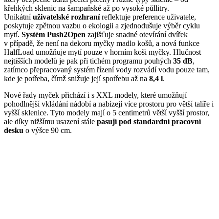
křehkých sklenic na šampaňské až po vysoké půllitry.
Unikátní
uživatelské rozhraní
reflektuje preference uživatele,
poskytuje zpětnou vazbu o ekologii a zjednodušuje výběr cyklu
mytí.
Systém Push2Open
zajišťuje snadné otevírání dvířek
v případě, že není na dekoru myčky madlo košů, a nová funkce
HalfLoad umožňuje mytí pouze v horním koši myčky. Hlučnost
nejtišších modelů je pak při tichém programu pouhých
35 dB
,
zatímco přepracovaný systém řízení vody rozvádí vodu pouze tam,
kde je potřeba, čímž snižuje její spotřebu až na
8,4 l
.
Nové řady myček přichází i s XXL modely, které umožňují
pohodlnější vkládání nádobí a nabízejí více prostoru pro větší talíře i
vyšší sklenice. Tyto modely mají o 5 centimetrů větší vyšší prostor,
ale díky nižšímu usazení stále
pasují pod standardní pracovní
desku
o výšce 90 cm.