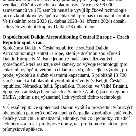
ventilaci, čištění vzduchu a chladírenství. Více než 98 000
zaměstnanců ve 175 zemích neustále vyvíjí špičkové technologie
pro nízkouhlíkové vytápění a chlazení i pro náš maximální komfort.
Ve fiskálním roce 2023 (1. dubna 2023–31. března 2024) dosáhl
celosvětový obrat skupiny Daikin 28 miliard eur.
O společnosti Daikin Airconditioning Central Europe – Czech
Republic spol. s r.o.
Společnost Daikin v České republice je součástí Daikin
Airconditioning Central Europe, která je dceřinou společností
Daikin Europe N.V. Jsme jednou z mála specializovaných
společností, která realizuje své záměry od vývoje technologií (pro
chlazení, vytápění, větrání a chladírenství), přes jejich výrobu, po
prodej výrobků a služeb vlastními kapacitami. S přibližně 13 700
zaměstnanci a 14 hlavními výrobními závody (v Belgii, České
republice, Německu, Itálii, Španělsku, Turecku, ve Velké Británii,
Spojených arabských emirátech a Saúdské Arábii) jsme v regionu
EMEA jedním z nejvýznamnějších výrobců těchto technologií.
V České republice společnost Daikin vyrábí a prostřednictvím svých
obchodních partnerů dodává tepelná čerpadla, zásobníky teplé vody,
čističky vzduchu, klimatizační jednotky, fan-coil jednotky, chladicí
jednotky – a to jak pro bytové domy, tak pro komerční sféru i pro
průmyslové aplikace.