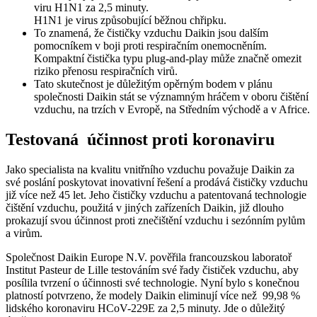
viru H1N1 za 2,5 minuty.
H1N1 je virus způsobující běžnou chřipku.
To znamená, že čističky vzduchu Daikin jsou dalším
pomocníkem v boji proti respiračním onemocněním.
Kompaktní čistička typu plug-and-play může značně omezit
riziko přenosu respiračních virů.
Tato skutečnost je důležitým opěrným bodem v plánu
společnosti Daikin stát se významným hráčem v oboru čištění
vzduchu, na trzích v Evropě, na Středním východě a v Africe.
Testovaná účinnost proti koronaviru
Jako specialista na kvalitu vnitřního vzduchu považuje Daikin za
své poslání poskytovat inovativní řešení a prodává čističky vzduchu
již více než 45 let. Jeho čističky vzduchu a patentovaná technologie
čištění vzduchu, použitá v jiných zařízeních Daikin, již dlouho
prokazují svou účinnost proti znečištění vzduchu i sezónním pylům
a virům.
Společnost Daikin Europe N.V. pověřila francouzskou laboratoř
Institut Pasteur de Lille testováním své řady čističek vzduchu, aby
posílila tvrzení o účinnosti své technologie. Nyní bylo s konečnou
platností potvrzeno, že modely Daikin eliminují více než 99,98 %
lidského koronaviru HCoV-229E za 2,5 minuty. Jde o důležitý