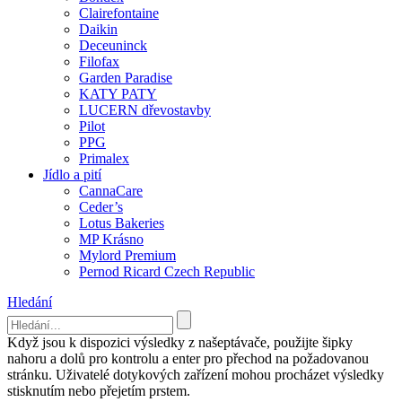
Clairefontaine
Daikin
Deceuninck
Filofax
Garden Paradise
KATY PATY
LUCERN dřevostavby
Pilot
PPG
Primalex
Jídlo a pití
CannaCare
Ceder’s
Lotus Bakeries
MP Krásno
Mylord Premium
Pernod Ricard Czech Republic
Hledání
Když jsou k dispozici výsledky z našeptávače, použijte šipky
nahoru a dolů pro kontrolu a enter pro přechod na požadovanou
stránku. Uživatelé dotykových zařízení mohou procházet výsledky
stisknutím nebo přejetím prstem.