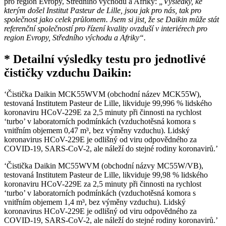
pro region Evropy, Středního východu a Afriky:
„Výsledky, ke
kterým došel Institut Pasteur de Lille, jsou jak pro nás, tak pro
společnost jako celek průlomem. Jsem si jist, že se Daikin může stát
referenční společností pro řízení kvality ovzduší v interiérech pro
region Evropy, Středního východu a Afriky“.
* Detailní výsledky testu pro jednotlivé
čističky vzduchu Daikin:
‘Čistička Daikin MCK55WVM (obchodní název MCK55W),
testovaná Institutem Pasteur de Lille, likviduje 99,996 % lidského
koronaviru HCoV-229E za 2,5 minuty při činnosti na rychlost
‘turbo’ v laboratorních podmínkách (vzduchotěsná komora s
vnitřním objemem 0,47 m³, bez výměny vzduchu). Lidský
koronavirus HCoV-229E je odlišný od viru odpovědného za
COVID-19, SARS-CoV-2, ale náleží do stejné rodiny koronavirů.’
‘Čistička Daikin MC55WVM (obchodní názvy MC55W/VB),
testovaná Institutem Pasteur de Lille, likviduje 99,98 % lidského
koronaviru HCoV-229E za 2,5 minuty při činnosti na rychlost
‘turbo’ v laboratorních podmínkách (vzduchotěsná komora s
vnitřním objemem 1,4 m³, bez výměny vzduchu). Lidský
koronavirus HCoV-229E je odlišný od viru odpovědného za
COVID-19, SARS-CoV-2, ale náleží do stejné rodiny koronavirů.’