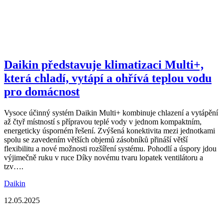
Daikin představuje klimatizaci Multi+,
která chladí, vytápí a ohřívá teplou vodu
pro domácnost
Vysoce účinný systém Daikin Multi+ kombinuje chlazení a vytápění
až čtyř místností s přípravou teplé vody v jednom kompaktním,
energeticky úsporném řešení. Zvýšená konektivita mezi jednotkami
spolu se zavedením větších objemů zásobníků přináší větší
flexibilitu a nové možnosti rozšíření systému. Pohodlí a úspory jdou
výjimečně ruku v ruce Díky novému tvaru lopatek ventilátoru a
tzv….
Daikin
12.05.2025