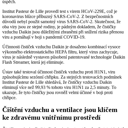
úspěch.
Institut Pasteur de Lille provedl test s virem HCoV-229E, což je
koronavirus blízce příbuzný SARS-CoV-2. Z bezpečnostních
důvodů nebyl použit samotný virus SARS-CoV-2. Skutečnost, že
oba viry jsou ze stejné rodiny, je pádným dokladem, že čističky
vzduchu Daikin jsou důležitými zbraněmi při snížení rizika přenosu
viru a pomáhají v boji s pandemií COVID-19.
Účinnosti čističek vzduchu Daikin je dosaženo kombinací vysoce
výkonného elektrostatického HEPA filtru, který virus zachycuje,
virus je následně vystaven působení patentované technologie Daikin
Flash Streamer, která jej eliminuje.
Ústav také testoval účinnost čističek vzduchu proti H1N1, viru
způsobujícímu sezónní chřipku. Za stejných testovacích podmínek
Institut Pasteur de Lille shledává, že čističky vzduchu Daikin
eliminují více než 99,93 % tohoto viru H1N1 za 2,5 minuty. To
ukazuje, že tyto čističky jsou rovněž velmi účinné v boji proti
chřipce.
Čištění vzduchu a ventilace jsou klíčem
ke zdravému vnitřnímu prostředí