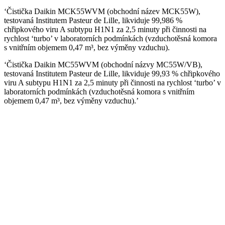
‘Čistička Daikin MCK55WVM (obchodní název MCK55W),
testovaná Institutem Pasteur de Lille, likviduje 99,986 %
chřipkového viru A subtypu H1N1 za 2,5 minuty při činnosti na
rychlost ‘turbo’ v laboratorních podmínkách (vzduchotěsná komora
s vnitřním objemem 0,47 m³, bez výměny vzduchu).
‘Čistička Daikin MC55WVM (obchodní názvy MC55W/VB),
testovaná Institutem Pasteur de Lille, likviduje 99,93 % chřipkového
viru A subtypu H1N1 za 2,5 minuty při činnosti na rychlost ‘turbo’ v
laboratorních podmínkách (vzduchotěsná komora s vnitřním
objemem 0,47 m³, bez výměny vzduchu).’