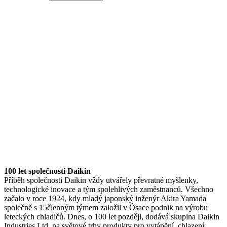
100 let společnosti Daikin
Příběh společnosti Daikin vždy utvářely převratné myšlenky,
technologické inovace a tým spolehlivých zaměstnanců. Všechno
začalo v roce 1924, kdy mladý japonský inženýr Akira Yamada
společně s 15členným týmem založil v Ósace podnik na výrobu
leteckých chladičů. Dnes, o 100 let později, dodává skupina Daikin
Industries Ltd. na světové trhy produkty pro vytápění, chlazení,