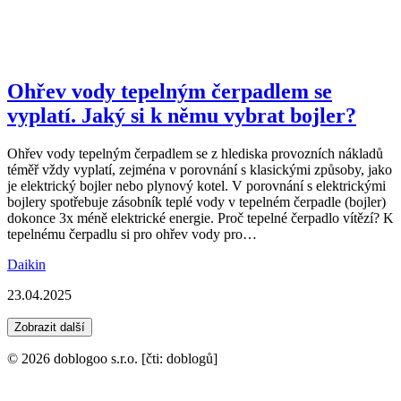
Ohřev vody tepelným čerpadlem se
vyplatí. Jaký si k němu vybrat bojler?
Ohřev vody tepelným čerpadlem se z hlediska provozních nákladů
téměř vždy vyplatí, zejména v porovnání s klasickými způsoby, jako
je elektrický bojler nebo plynový kotel. V porovnání s elektrickými
bojlery spotřebuje zásobník teplé vody v tepelném čerpadle (bojler)
dokonce 3x méně elektrické energie. Proč tepelné čerpadlo vítězí? K
tepelnému čerpadlu si pro ohřev vody pro…
Daikin
23.04.2025
Zobrazit další
© 2026 doblogoo s.r.o. [čti: doblogů]