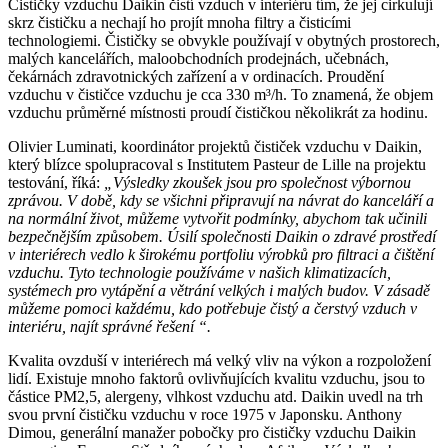
Čističky vzduchu Daikin čistí vzduch v interiéru tím, že jej cirkulují
skrz čističku a nechají ho projít mnoha filtry a čisticími
technologiemi. Čističky se obvykle používají v obytných prostorech,
malých kancelářích, maloobchodních prodejnách, učebnách,
čekárnách zdravotnických zařízení a v ordinacích. Proudění
vzduchu v čističce vzduchu je cca 330 m³/h. To znamená, že objem
vzduchu průměrné místnosti proudí čističkou několikrát za hodinu.
Olivier Luminati, koordinátor projektů čističek vzduchu v Daikin,
který blízce spolupracoval s Institutem Pasteur de Lille na projektu
testování, říká:
„Výsledky zkoušek jsou pro společnost výbornou
zprávou. V době, kdy se všichni připravují na návrat do kanceláří a
na normální život, můžeme vytvořit podmínky, abychom tak učinili
bezpečnějším způsobem. Úsilí společnosti Daikin o zdravé prostředí
v interiérech vedlo k širokému portfoliu výrobků pro filtraci a čištění
vzduchu. Tyto technologie používáme v našich klimatizacích,
systémech pro vytápění a větrání velkých i malých budov. V zásadě
můžeme pomoci každému, kdo potřebuje čistý a čerstvý vzduch v
interiéru, najít správné řešení “.
Kvalita ovzduší v interiérech má velký vliv na výkon a rozpoložení
lidí. Existuje mnoho faktorů ovlivňujících kvalitu vzduchu, jsou to
částice PM2,5, alergeny, vlhkost vzduchu atd. Daikin uvedl na trh
svou první čističku vzduchu v roce 1975 v Japonsku. Anthony
Dimou, generální manažer pobočky pro čističky vzduchu Daikin