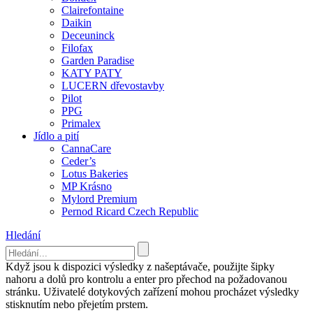
Clairefontaine
Daikin
Deceuninck
Filofax
Garden Paradise
KATY PATY
LUCERN dřevostavby
Pilot
PPG
Primalex
Jídlo a pití
CannaCare
Ceder’s
Lotus Bakeries
MP Krásno
Mylord Premium
Pernod Ricard Czech Republic
Hledání
Když jsou k dispozici výsledky z našeptávače, použijte šipky
nahoru a dolů pro kontrolu a enter pro přechod na požadovanou
stránku. Uživatelé dotykových zařízení mohou procházet výsledky
stisknutím nebo přejetím prstem.