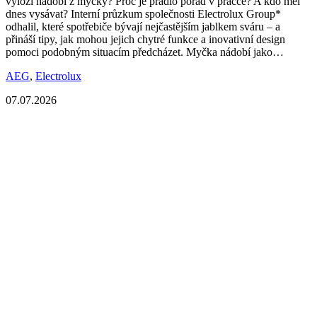
vyloží nádobí z myčky? Proč je prádlo pořád v pračce? A kdo měl
dnes vysávat? Interní průzkum společnosti Electrolux Group*
odhalil, které spotřebiče bývají nejčastějším jablkem sváru – a
přináší tipy, jak mohou jejich chytré funkce a inovativní design
pomoci podobným situacím předcházet. Myčka nádobí jako…
AEG
,
Electrolux
07.07.2026