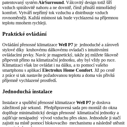
patentovaný systém
AirSurround
. Válcovitý design totiž šíří
vzduch spirálovitě nahoru a ne dovnitř, čímž přináší mimořádný
komfort. Vytváří nepřímý tok vzduchu a distribuuje vzduch
rovnoměrněji. Každá místnost tak bude vychlazená na příjemnou
teplotu mnohem rychleji.
Praktické ovládání
Ovládání přenosné klimatizace
Well P7
je jednoduché a zároveň
stylové díky kruhovému dálkovému ovladači s intuitivními
ovládacími prvky. Navíc je magnetický, takže jej můžete šikovně
připevnit přímo na klimatizační jednotku, aby byl vždy po ruce.
Klimatizaci však lze ovládat i na dálku, a to pomocí vašeho
smartphonu s aplikací
Electrolux Home Comfort
. Již po cestě
z práce si tak nastavíte požadovanou teplotu a doma vás přivítá
příjemně vychlazené prostředí.
Jednoduchá instalace
Instalace a spuštění přenosné klimatizace
Well P7
je doslova
záležitostí pár sekund. Předpřipravená sada pro montáž do okna
doplňuje minimalistický design přenosné klimatizační jednotky a
zajišťuje nenápadný vývod vzduchu přes okno. Jednoduše ji stačí
zajistit na místě pomocí blokovacího mechanismu a následně utěsnit