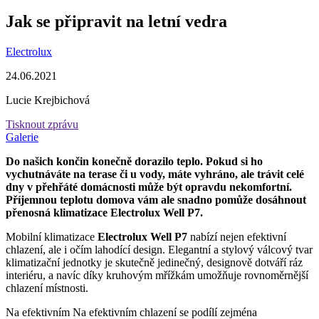
Jak se připravit na letní vedra
Electrolux
24.06.2021
Lucie Krejbichová
Tisknout zprávu
Galerie
Do našich končin konečně dorazilo teplo. Pokud si ho
vychutnáváte na terase či u vody, máte vyhráno, ale trávit celé
dny v přehřáté domácnosti může být opravdu nekomfortní.
Příjemnou teplotu domova vám ale snadno pomůže dosáhnout
přenosná klimatizace Electrolux Well P7.
Mobilní klimatizace
Electrolux Well P7
nabízí nejen efektivní
chlazení, ale i očím lahodící design. Elegantní a stylový válcový tvar
klimatizační jednotky je skutečně jedinečný, designově dotváří ráz
interiéru, a navíc díky kruhovým mřížkám umožňuje rovnoměrnější
chlazení místnosti.
Na efektivním Na efektivním chlazení se podílí zejména