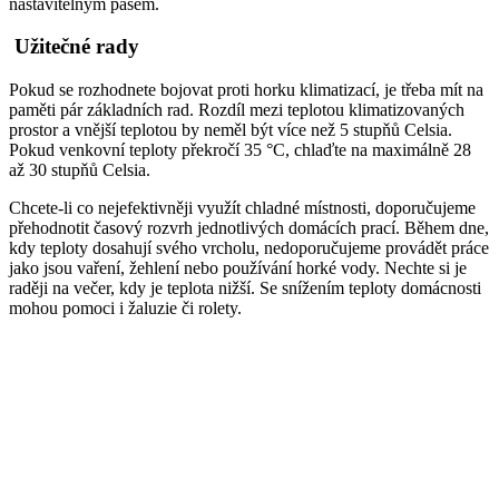
nastavitelným pásem.
Užitečné rady
Pokud se rozhodnete bojovat proti horku klimatizací, je třeba mít na
paměti pár základních rad. Rozdíl mezi teplotou klimatizovaných
prostor a vnější teplotou by neměl být více než 5 stupňů Celsia.
Pokud venkovní teploty překročí 35 °C, chlaďte na maximálně 28
až 30 stupňů Celsia.
Chcete-li co nejefektivněji využít chladné místnosti, doporučujeme
přehodnotit časový rozvrh jednotlivých domácích prací. Během dne,
kdy teploty dosahují svého vrcholu, nedoporučujeme provádět práce
jako jsou vaření, žehlení nebo používání horké vody. Nechte si je
raději na večer, kdy je teplota nižší. Se snížením teploty domácnosti
mohou pomoci i žaluzie či rolety.