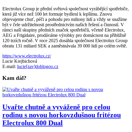
Electrolux Group je přední světová společnost vyrábějící spotřebiče,
která již více než 100 let formuje bydlení k lepšímu. Znovu
objevujeme chuť, péči a pohodu pro miliony lidí a vždy se snažíme
být v čele udržitelnosti prostřednictvím našich řešení a činností. V
rámci naší skupiny předních značek spotřebičů, včetně Electrolux,
AEG a Frigidaire, prodáváme výrobky pro domácnost na přibližně
120 trzích ročně. V roce 2025 dosáhla společnost Electrolux Group
obratu 131 miliard SEK a zaměstnávala 39 000 lidí po celém světě.
https://www.electrolux.cz/
Lucie Krejbichová
E-mail:
lucie[zav]doblogoo.cz
Kam dál?
Uvařte chutně a vyváženě pro celou
rodinu s novou horkovzdušnou fritézou
Electrolux 800 Dual