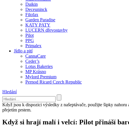
Daikin
Deceuninck
Filofax
Garden Paradise
KATY PATY
LUCERN dřevostavby
Pilot
PPG
Primalex
Jídlo a pití
CannaCare
Ceder’s
Lotus Bakeries
MP Krásno
Mylord Premium
Pernod Ricard Czech Republic
Hledání
Když jsou k dispozici výsledky z našeptávače, použijte šipky nahoru
přejetím prstem.
Když si hrají malí i velcí: Pilot přináší b