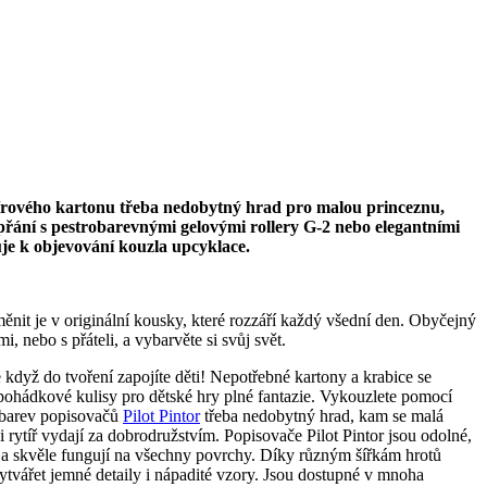
papírového kartonu třeba nedobytný hrad pro malou princeznu,
přání s pestrobarevnými gelovými rollery G-2 nebo elegantními
uje k objevování kouzla upcyklace.
nit je v originální kousky, které rozzáří každý všední den. Obyčejný
 nebo s přáteli, a vybarvěte si svůj svět.
 když do tvoření zapojíte děti! Nepotřebné kartony a krabice se
pohádkové kulisy pro dětské hry plné fantazie. Vykouzlete pomocí
barev popisovačů
Pilot Pintor
třeba nedobytný hrad, kam se malá
i rytíř vydají za dobrodružstvím. Popisovače Pilot Pintor jsou odolné,
í a skvěle fungují na všechny povrchy. Díky různým šířkám hrotů
tvářet jemné detaily i nápadité vzory. Jsou dostupné v mnoha