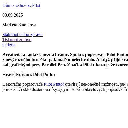
Dům a zahrada
,
Pilot
08.09.2025
Markéta Knotková
Stáhnout celou zprávu
Tisknout zprávu
Galerie
Kreativita a fantazie nezná hranic. Spolu s popisovači Pilot Pi
z nevýrazného hrnečku pak malé umělecké dílo. A když přijde čas
kaligrafickými pery Parallel Pen. Značka Pilot ukazuje, že tvoře
Hravé tvoření s Pilot Pintor
Dekorační popisovače
Pilot Pintor
otevírají nekonečné možnosti, jak 
porcelán či sklo dostanou díky sytým barvám akrylových popisovačů Pin