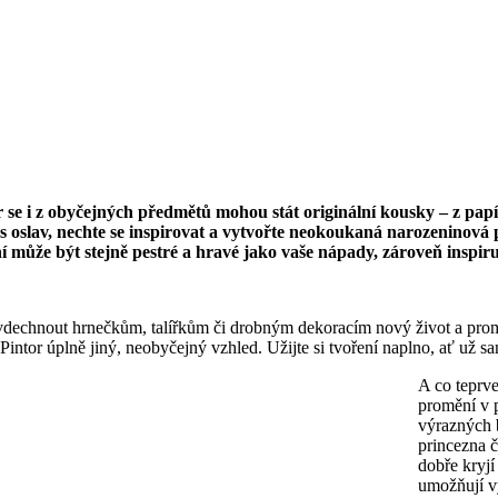
ntor se i z obyčejných předmětů mohou stát originální kousky – z 
 oslav, nechte se inspirovat a vytvořte neokoukaná narozeninová 
ní může být stejně pestré a hravé jako vaše nápady, zároveň inspir
vdechnout hrnečkům, talířkům či drobným dekoracím nový život a promě
tor úplně jiný, neobyčejný vzhled. Užijte si tvoření naplno, ať už sami,
A co teprve
promění v 
výrazných 
princezna č
dobře kryj
umožňují vy