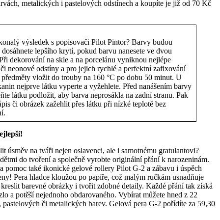
rvách, metalických i pastelových odstínech a koupíte je již od 70 Kč
konalý výsledek s popisovači Pilot Pintor? Barvy budou
 a dosáhnete lepšího krytí, pokud barvu nanesete ve dvou
 Při dekorování na skle a na porcelánu vyniknou nejlépe
či neonové odstíny a pro jejich rychlé a perfektní zafixování
a předměty vložit do trouby na 160 °C po dobu 50 minut. U
kanin nejprve látku vyperte a vyžehlete. Před nanášením barvy
te látku podložit, aby barva neprosákla na zadní stranu. Pak
ápis či obrázek zažehlit přes látku při nízké teplotě bez
í.
jlepší!
it úsměv na tváři nejen oslavenci, ale i samotnému gratulantovi?
 dětmi do tvoření a společně vyrobte originální přání k narozeninám.
na pomoc také ikonické gelové rollery Pilot G-2 a zábavu i úspěch
eny! Pera hladce kloužou po papíře, což malým ručkám usnadňuje
 kreslit barevné obrázky i tvořit zdobné detaily. Každé přání tak získá
zlo a potěší nejednoho obdarovaného. Vybírat můžete hned z 22
pastelových či metalických barev. Gelová pera G-2 pořídíte za 59,30