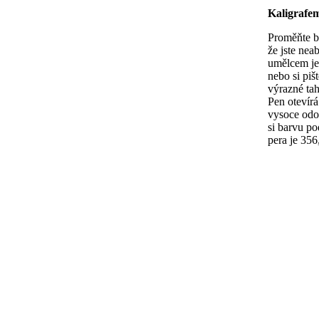
Kaligrafe
Proměňte b
že jste nea
umělcem je
nebo si piš
výrazné tah
Pen otevírá
vysoce odo
si barvu po
pera je 35