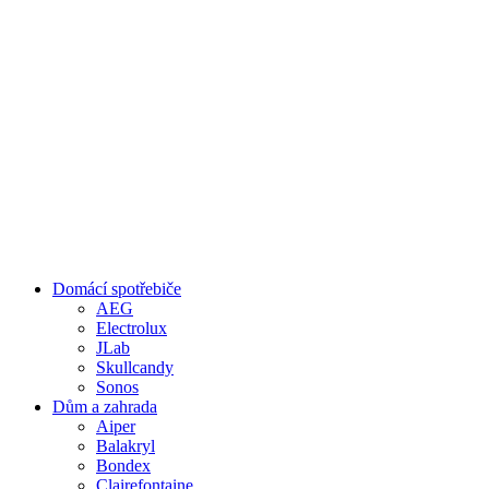
Domácí spotřebiče
AEG
Electrolux
JLab
Skullcandy
Sonos
Dům a zahrada
Aiper
Balakryl
Bondex
Clairefontaine