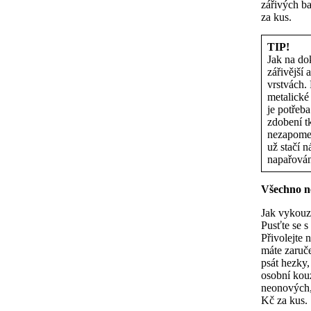
zářivých ba
za kus.
TIP!
Jak na do
zářivější
vrstvách.
metalické 
je potřeb
zdobení t
nezapomeň
už stačí n
napařován
Všechno ne
Jak vykouzl
Pusťte se s
Přivolejte 
máte zaruč
psát hezky,
osobní kou
neonových, 
Kč za kus.