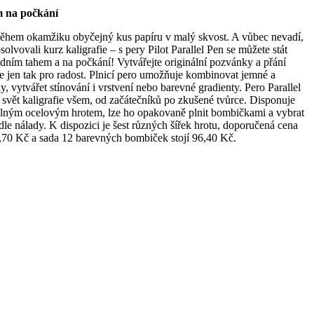
m na počkání
ěhem okamžiku obyčejný kus papíru v malý skvost. A vůbec nevadí,
bsolvovali kurz kaligrafie – s pery Pilot Parallel Pen se můžete stát
dním tahem a na počkání! Vytvářejte originální pozvánky a přání
te jen tak pro radost. Plnicí pero umožňuje kombinovat jemné a
y, vytvářet stínování i vrstvení nebo barevné gradienty. Pero Parallel
 svět kaligrafie všem, od začátečníků po zkušené tvůrce. Disponuje
lným ocelovým hrotem, lze ho opakovaně plnit bombičkami a vybrat
dle nálady. K dispozici je šest různých šířek hrotu, doporučená cena
6,70 Kč a sada 12 barevných bombiček stojí 96,40 Kč.