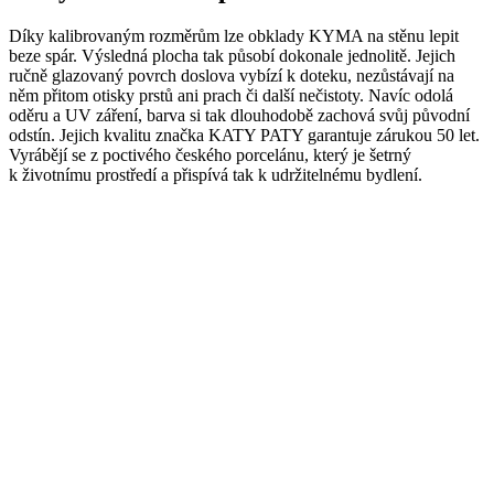
Díky kalibrovaným rozměrům lze obklady KYMA na stěnu lepit
beze spár. Výsledná plocha tak působí dokonale jednolitě. Jejich
ručně glazovaný povrch doslova vybízí k doteku, nezůstávají na
něm přitom otisky prstů ani prach či další nečistoty. Navíc odolá
oděru a UV záření, barva si tak dlouhodobě zachová svůj původní
odstín. Jejich kvalitu značka KATY PATY garantuje zárukou 50 let.
Vyrábějí se z poctivého českého porcelánu, který je šetrný
k životnímu prostředí a přispívá tak k udržitelnému bydlení.