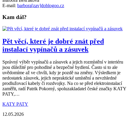
Barbora Bešťáková
E-mail:
barbora[zav]doblogoo.cz
Kam dál?
Pět věcí, které je dobré znát před
instalací vypínačů a zásuvek
Správný výběr vypínačů a zásuvek a jejich rozmístění v interiéru
jsou důležité pro pohodlné a bezpečné bydlení. Často si to ale
uvědomíme až ve chvíli, kdy je pozdě na změny. Výsledkem je
nedostatek zásuvek, jejich nepraktické umístění a nevzhledné
prodlužovací kabely či rozdvojky. Na co se před elektroinstalací
zaměřit, radí Patrik Pokorný, spoluzakladatel české značky KATY
PATY,…
KATY PATY
12.05.2026