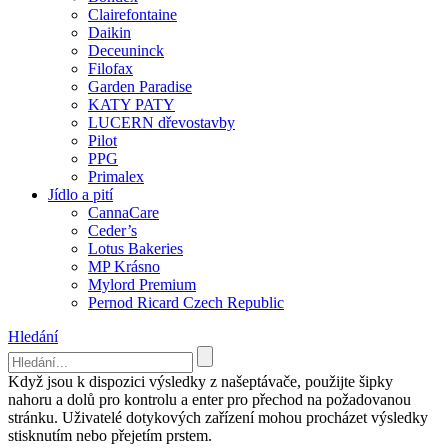
Clairefontaine
Daikin
Deceuninck
Filofax
Garden Paradise
KATY PATY
LUCERN dřevostavby
Pilot
PPG
Primalex
Jídlo a pití
CannaCare
Ceder’s
Lotus Bakeries
MP Krásno
Mylord Premium
Pernod Ricard Czech Republic
Hledání
Když jsou k dispozici výsledky z našeptávače, použijte šipky
nahoru a dolů pro kontrolu a enter pro přechod na požadovanou
stránku. Uživatelé dotykových zařízení mohou procházet výsledky
stisknutím nebo přejetím prstem.