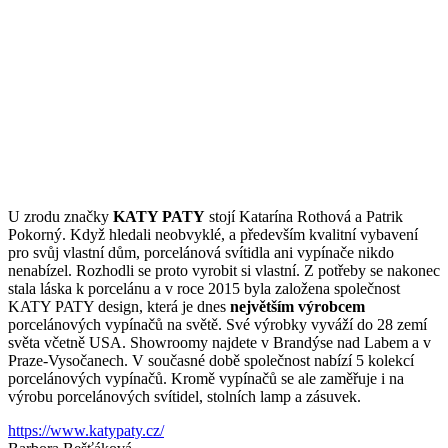
U zrodu značky
KATY PATY
stojí Katarína Rothová a Patrik
Pokorný. Když hledali neobvyklé, a především kvalitní vybavení
pro svůj vlastní dům, porcelánová svítidla ani vypínače nikdo
nenabízel. Rozhodli se proto vyrobit si vlastní. Z potřeby se nakonec
stala láska k porcelánu a v roce 2015 byla založena společnost
KATY PATY design, která je dnes
největším výrobcem
porcelánových vypínačů na světě. Své výrobky vyváží do 28 zemí
světa včetně USA. Showroomy najdete v Brandýse nad Labem a v
Praze-Vysočanech. V současné době společnost nabízí 5 kolekcí
porcelánových vypínačů. Kromě vypínačů se ale zaměřuje i na
výrobu porcelánových svítidel, stolních lamp a zásuvek.
https://www.katypaty.cz/