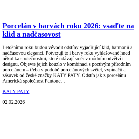
Porcelán v barvách roku 2026: vsaďte na
klid a nadčasovost
Letošnímu roku budou vévodit odstíny vyjadřující klid, harmonii a
nadčasovou eleganci. Potvrzují to i barvy roku vyhlašované hned
několika společnostmi, které udávají směr v módním odvětví i
designu. Objevte jejich kouzlo v kombinaci s poctivým přírodním
porcelánem – třeba v podobě porcelánových světel, vypínačů a
zásuvek od české značky KATY PATY. Odstín jak z porcelánu
Americká společnost Pantone…
KATY PATY
02.02.2026