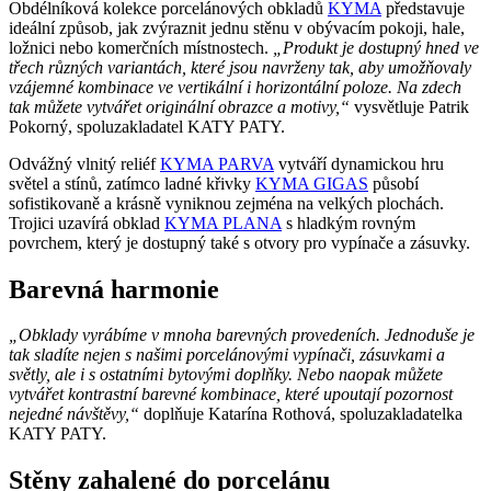
Obdélníková kolekce porcelánových obkladů
KYMA
představuje
ideální způsob, jak zvýraznit jednu stěnu v obývacím pokoji, hale,
ložnici nebo komerčních místnostech.
„Produkt je dostupný hned ve
třech různých variantách, které jsou navrženy tak, aby umožňovaly
vzájemné kombinace ve vertikální i horizontální poloze. Na zdech
tak můžete vytvářet originální obrazce a motivy,“
vysvětluje Patrik
Pokorný, spoluzakladatel KATY PATY.
Odvážný vlnitý reliéf
KYMA PARVA
vytváří dynamickou hru
světel a stínů, zatímco ladné křivky
KYMA GIGAS
působí
sofistikovaně a krásně vyniknou zejména na velkých plochách.
Trojici uzavírá obklad
KYMA PLANA
s hladkým rovným
povrchem, který je dostupný také s otvory pro vypínače a zásuvky.
Barevná harmonie
„Obklady vyrábíme v mnoha barevných provedeních. Jednoduše je
tak sladíte nejen s našimi porcelánovými vypínači, zásuvkami a
světly, ale i s ostatními bytovými doplňky. Nebo naopak můžete
vytvářet kontrastní barevné kombinace, které upoutají pozornost
nejedné návštěvy,“
doplňuje Katarína Rothová, spoluzakladatelka
KATY PATY.
Stěny zahalené do porcelánu