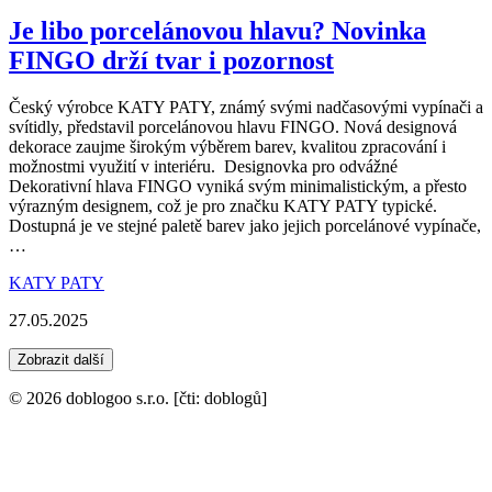
Je libo porcelánovou hlavu? Novinka
FINGO drží tvar i pozornost
Český výrobce KATY PATY, známý svými nadčasovými vypínači a
svítidly, představil porcelánovou hlavu FINGO. Nová designová
dekorace zaujme širokým výběrem barev, kvalitou zpracování i
možnostmi využití v interiéru. Designovka pro odvážné
Dekorativní hlava FINGO vyniká svým minimalistickým, a přesto
výrazným designem, což je pro značku KATY PATY typické.
Dostupná je ve stejné paletě barev jako jejich porcelánové vypínače,
…
KATY PATY
27.05.2025
Zobrazit další
© 2026 doblogoo s.r.o. [čti: doblogů]