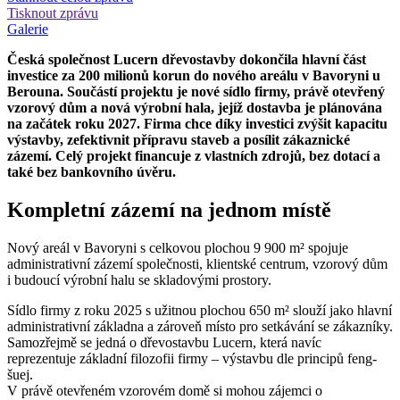
Tisknout zprávu
Galerie
Česká společnost Lucern dřevostavby dokončila hlavní část
investice za 200 milionů korun do nového areálu v Bavoryni u
Berouna. Součástí projektu je nové sídlo firmy, právě otevřený
vzorový dům a nová výrobní hala, jejíž dostavba je plánována
na začátek roku 2027. Firma chce díky investici zvýšit kapacitu
výstavby, zefektivnit přípravu staveb a posílit zákaznické
zázemí. Celý projekt financuje z vlastních zdrojů, bez dotací a
také bez bankovního úvěru.
Kompletní zázemí na jednom místě
Nový areál v Bavoryni s celkovou plochou 9 900 m² spojuje
administrativní zázemí společnosti, klientské centrum, vzorový dům
i budoucí výrobní halu se skladovými prostory.
Sídlo firmy z roku 2025 s užitnou plochou 650 m² slouží jako hlavní
administrativní základna a zároveň místo pro setkávání se zákazníky.
Samozřejmě se jedná o dřevostavbu Lucern, která navíc
reprezentuje základní filozofii firmy – výstavbu dle principů feng-
šuej.
V právě otevřeném vzorovém domě si mohou zájemci o