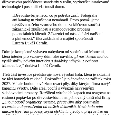
dřevostavbu prohlédnout standardy v reálu, vyzkoušet instalované
technologie i posoudit vlastnosti domu.
„Dřevostavba je něco, co je potřeba zažít. Fotografie
ani katalog tu zkušenost nenahradí. Proto považujeme
návštěvu našeho vzorového domu za klíčovou součást
zákaznické zkušenosti a rozhodovacího procesu
potenciálních klientů. Zákazníci od nás odchází nadšení
a plní emocí,“ říká zakladatel a majitel společnosti
Lucern Lukáš Černík.
Dům je kompletně vybaven nábytkem od společnosti Momenti,
která interiér pro vzorový dům také navrhla.
„I naši klienti mohou
využít služby návrhu interiéru a dodávky nábytku z e-shopu
Momenti.cz,“
dodává Lukáš Černík.
Třetí část investice představuje nová výrobní hala, která je aktuálně
ve fázi hotových základů. Dokončení je plánováno na začátek roku
2027. V hale budou nové zkracovací pily, díky kterým firma navýší
kapacitu výroby. Dále areál počítá s výrazně navýšenými
skladovacími prostory. Rozšíření výrobních kapacit má reagovat na
rostoucí poptávku po dřevostavbách i na plánovaný další růst firmy.
„Dlouhodobě organicky rosteme, především díky pozitivním
recenzím a doporučením od našich zákazníků. Nová hala nám
umožní lépe řídit procesy, zvýšit efektivitu výroby a připravit se na