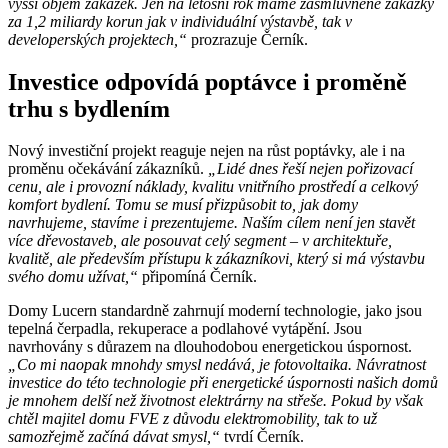
vyšší objem zakázek. Jen na letošní rok máme zasmluvněné zakázky
za 1,2 miliardy korun jak v individuální výstavbě, tak v
developerských projektech,“
prozrazuje Černík.
Investice odpovídá poptávce i proměně
trhu s bydlením
Nový investiční projekt reaguje nejen na růst poptávky, ale i na
proměnu očekávání zákazníků.
„Lidé dnes řeší nejen pořizovací
cenu, ale i provozní náklady, kvalitu vnitřního prostředí a celkový
komfort bydlení. Tomu se musí přizpůsobit to, jak domy
navrhujeme, stavíme i prezentujeme. Naším cílem není jen stavět
více dřevostaveb, ale posouvat celý segment – v architektuře,
kvalitě, ale především přístupu k zákazníkovi, který si má výstavbu
svého domu užívat,“
připomíná Černík.
Domy Lucern standardně zahrnují moderní technologie, jako jsou
tepelná čerpadla, rekuperace a podlahové vytápění. Jsou
navrhovány s důrazem na dlouhodobou energetickou úspornost.
„Co mi naopak mnohdy smysl nedává, je fotovoltaika. Návratnost
investice do této technologie při energetické úspornosti našich domů
je mnohem delší než životnost elektrárny na střeše. Pokud by však
chtěl majitel domu FVE z důvodu elektromobility, tak to už
samozřejmě začíná dávat smysl,“
tvrdí Černík.