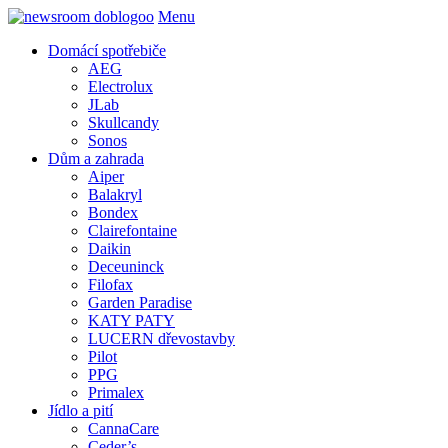
Menu
Domácí spotřebiče
AEG
Electrolux
JLab
Skullcandy
Sonos
Dům a zahrada
Aiper
Balakryl
Bondex
Clairefontaine
Daikin
Deceuninck
Filofax
Garden Paradise
KATY PATY
LUCERN dřevostavby
Pilot
PPG
Primalex
Jídlo a pití
CannaCare
Ceder’s