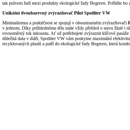
tak právem řadí mezi produkty ekologické řady Begreen. Pořídíte ho 
Unikátní dvoubarevný zvýrazňovač Pilot Spotliter VW
Minimalismus a praktičnost se spojují v oboustranném zvýrazňovači
P
v jednom. Díky průhlednému tělu máte vždy přehled o stavu žluté i rů
rovnoměrný tok inkoustu. Ať už potřebujete zvýraznit klíčové pasáže 
důležitá data v diáři, Spotliter VW vám poskytne maximální efektivi
recyklovaných plastů a patří do ekologické řady Begreen, která kombi