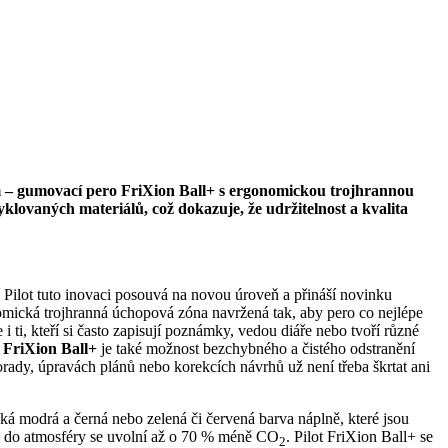
em – gumovací pero FriXion Ball+ s ergonomickou trojhrannou
klovaných materiálů, což dokazuje, že udržitelnost a kvalita
 Pilot tuto inovaci posouvá na novou úroveň a přináší novinku
nomická trojhranná úchopová zóna navržená tak, aby pero co nejlépe
i ti, kteří si často zapisují poznámky, vedou diáře nebo tvoří různé
m
FriXion Ball+
je také možnost bezchybného a čistého odstranění
dy, úpravách plánů nebo korekcích návrhů už není třeba škrtat ani
cká modrá a černá nebo zelená či červená barva náplně, které jsou
a do atmosféry se uvolní až o 70 % méně CO
. Pilot FriXion Ball+ se
2