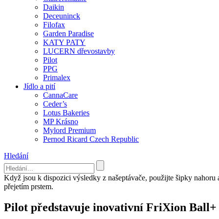
Daikin
Deceuninck
Filofax
Garden Paradise
KATY PATY
LUCERN dřevostavby
Pilot
PPG
Primalex
Jídlo a pití
CannaCare
Ceder’s
Lotus Bakeries
MP Krásno
Mylord Premium
Pernod Ricard Czech Republic
Hledání
Když jsou k dispozici výsledky z našeptávače, použijte šipky nahoru
přejetím prstem.
Pilot představuje inovativní FriXion Ball