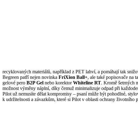
recyklovaných materiálů, například z PET lahví, a pomáhají tak snižo
Begreen patří nejen novinka
FriXion Ball+
, ale také popisovače na t
gelové pero
B2P Gel
nebo korektor
Whiteline RT
. Kromě šetrných m
možnost výměny náplní, díky čemuž minimalizuje odpad při každode
Pilot už nemusíte dělat kompromisy – psaní může být pohodlné, stylo
k udržitelnosti a závazkům, které si Pilot v oblasti ochrany životního p