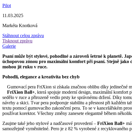
Pilot
11.03.2025
Markéta Knotková
Stáhnout celou zprávu
Tisknout zprávu
Galerie
Psaní může být stylové, pohodlné a zároveň šetrné k planetě. J
úchopovou zónou pro maximální komfort při psaní. Stejně jako da
mohou jít ruku v ruce.
Pohodlí, elegance a kreativita bez chyb
Gumovací pera FriXion si získala značnou oblibu díky jedinečné mo
FriXion Ball+
, která spojuje moderní design, maximální komfort p
sedělo v ruce a přirozeně vedlo prsty ke správnému držení. Díky tomu m
návrhy a skici. Tvar pera podporuje stabilitu a přesnost při každém t
textu pomocí gumovacího zakončení pera. To se v kancelářském prost
používat korektor. Všechny změny zanesete elegantně během několika
Zaujme také jeho stylové a nadčasové provedení –
FriXion Ball+
má 
samozřejmě vyměnitelné. Pero je z 82 % vyrobené z recyklovaného p