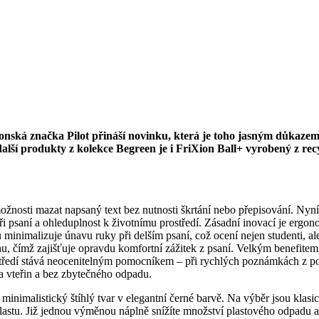
aponská značka Pilot přináší novinku, která je toho jasným důkaz
lší produkty z kolekce Begreen je i FriXion Ball+ vyrobený z recy
žnosti mazat napsaný text bez nutnosti škrtání nebo přepisování. Nyní
ři psaní a ohleduplnost k životnímu prostředí. Zásadní inovací je ergo
inimalizuje únavu ruky při delším psaní, což ocení nejen studenti, ale 
ahu, čímž zajišťuje opravdu komfortní zážitek z psaní. Velkým benefite
ředí stává neocenitelným pomocníkem – při rychlých poznámkách z pora
 vteřin a bez zbytečného odpadu.
minimalistický štíhlý tvar v elegantní černé barvě. Na výběr jsou klasi
lastu. Již jednou výměnou náplně snížíte množství plastového odpadu 