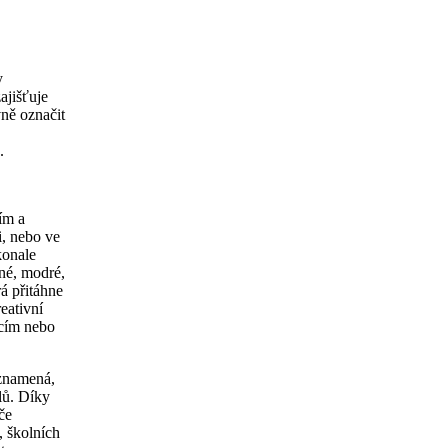
y
ajišťuje
vně označit
.
ím a
i, nebo ve
konale
rné, modré,
rá přitáhne
eativní
acím nebo
znamená,
lů. Díky
če
, školních