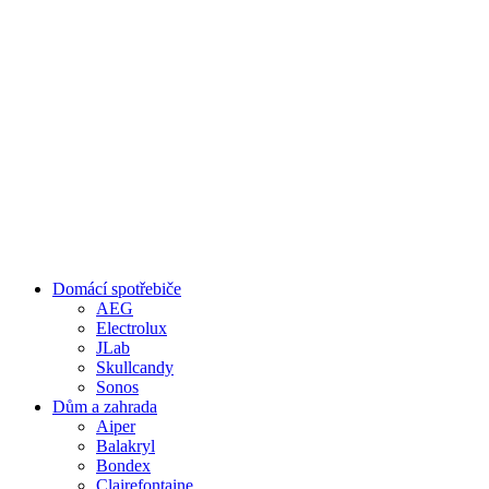
Domácí spotřebiče
AEG
Electrolux
JLab
Skullcandy
Sonos
Dům a zahrada
Aiper
Balakryl
Bondex
Clairefontaine