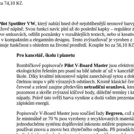
za 74,10 Kč.
ilot Spotliter VW
, který nabízí hned dvě nejoblíbenější neonové barv
žové náplně. Svou funkci navíc plní až do poslední kapky – regulátor z
ve smlouvách, odlišit poznámky v rozsáhlejších textech, nebo si kreati
tu v kompaktním a elegantním designu. Tento zvýrazňovač je vyroben z
nuje funkčnost s ohledem na životní prostředí. Koupíte ho za 56,10 Kč
Pro kancelář, školu i planetu
Bombičkové popisovače
Pilot V-Board Master
jsou efektivn
ekologickým řešením pro psaní na bílé tabule ať už v kancelář
škole. Díky kvalitní inkoustové náplni zanechávají sytou a do
čitelnou stopu v pěti výrazných odstínech. Kromě klasické če
červené a zelené zaujme především
netradiční oranžová
, kte
pozornost a skvěle zvýrazní klíčové body, důležité termíny i kr
nápady. Právě tato svěží barva vynikne a dodá vašim prezent
zápiskům energii.
Popisovače V-Board Master jsou součástí řady
Begreen,
což 
že minimálně ze 70 % jsou vyrobeny z recyklovaných materiá
jednoduchému systému doplňování inkoustu můžete popisova
používat znovu a znovu bez zbytečného odpadu. Při poradách