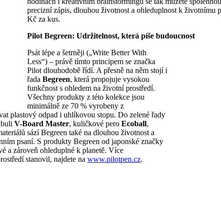
hodinách i kreativním brainstormingu se tak můžete spolehnou
precizní zápis, dlouhou životnost a ohleduplnost k životnímu p
Kč za kus.
Pilot Begreen: Udržitelnost, která píše budoucnost
Psát lépe a šetrněji („Write Better With
Less“) – právě tímto principem se značka
Pilot dlouhodobě řídí. A přesně na něm stojí i
řada
Begreen
, která propojuje vysokou
funkčnost s ohledem na životní prostředí.
Všechny produkty z této kolekce jsou
minimálně ze 70 % vyrobeny z
vat plastový odpad i uhlíkovou stopu. Do zelené řady
abuli
V-Board Master
, kuličkové pero
Ecoball
,
ateriálů sází Begreen také na dlouhou životnost a
nním psaní. S produkty Begreen od japonské značky
vé a zároveň ohleduplné k planetě. Více
rostředí stanovil, najdete na
www.pilotpen.cz
.