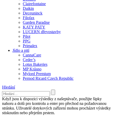
Clairefontaine
Daikin
Deceuninck
Filofax
Garden Paradise
KATY PATY
LUCERN dřevostavby
Pilot
PPG
Primalex
Jídlo a pití
CannaCare
Ceder’s
Lotus Bakeries
MP Krásno
Mylord Premium
Pernod Ricard Czech Republic
Hledání
Když jsou k dispozici výsledky z našeptávače, použijte šipky
nahoru a dolů pro kontrolu a enter pro přechod na požadovanou
stránku. Uživatelé dotykových zařízení mohou procházet výsledky
stisknutím nebo přejetím prstem.