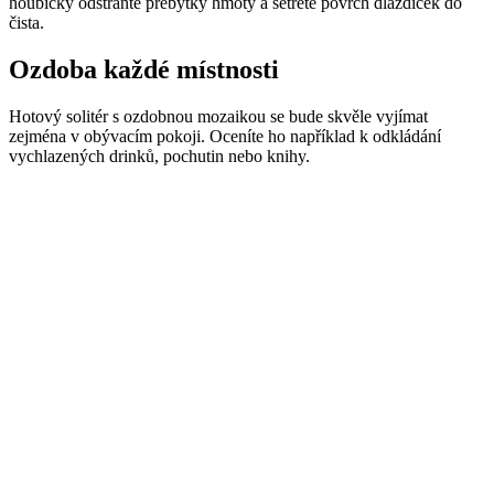
houbičky odstraňte přebytky hmoty a setřete povrch dlaždiček do
čista.
Ozdoba každé místnosti
Hotový solitér s ozdobnou mozaikou se bude skvěle vyjímat
zejména v obývacím pokoji. Oceníte ho například k odkládání
vychlazených drinků, pochutin nebo knihy.