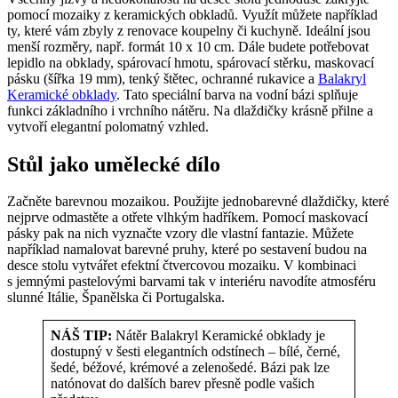
pomocí mozaiky z keramických obkladů. Využít můžete například
ty, které vám zbyly z renovace koupelny či kuchyně. Ideální jsou
menší rozměry, např. formát 10 x 10 cm. Dále budete potřebovat
lepidlo na obklady, spárovací hmotu, spárovací stěrku, maskovací
pásku (šířka 19 mm), tenký štětec, ochranné rukavice a
Balakryl
Keramické obklady
. Tato speciální barva na vodní bázi splňuje
funkci základního i vrchního nátěru. Na dlaždičky krásně přilne a
vytvoří elegantní polomatný vzhled.
Stůl jako umělecké dílo
Začněte barevnou mozaikou. Použijte jednobarevné dlaždičky, které
nejprve odmastěte a otřete vlhkým hadříkem. Pomocí maskovací
pásky pak na nich vyznačte vzory dle vlastní fantazie. Můžete
například namalovat barevné pruhy, které po sestavení budou na
desce stolu vytvářet efektní čtvercovou mozaiku. V kombinaci
s jemnými pastelovými barvami tak v interiéru navodíte atmosféru
slunné Itálie, Španělska či Portugalska.
NÁŠ TIP:
Nátěr Balakryl Keramické obklady je
dostupný v šesti elegantních odstínech – bílé, černé,
šedé, béžové, krémové a zelenošedé. Bázi pak lze
natónovat do dalších barev přesně podle vašich