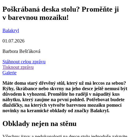
Poškrábaná deska stolu? Proměňte ji
v barevnou mozaiku!
Balakryl
01.07.2026
Barbora Bešťáková
Stáhnout celou zprávu
Tisknout zprávu
Galerie
Máte doma starý dřevěný stůl, který už má leccos za sebou?
Rýhy, škrábance nebo skvrny na jeho desce ještě nemusí být
důvodem k vyhození. Proměňte ho raději v nápaditý kus
nábytku, který zaujme na první pohled. Potřebovat budete
dlaždičky, na kterých vytvořte barevnou mozaiku pomocí
novinky na keramické obklady od značky Balakryl.
Obklady nejen na stěnu
Všechny jizvy a nedokonalosti na desce stolu jednoduše zakryjte