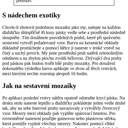
představ.
S nádechem exotiky
Chcete-li zhotovit podobnou mozaiku jako my, nalepte na každou
dlaždičku úhlopříčně tři kusy pásky vedle sebe a prostřední následně
sloupněte. Tím dosáhnete pravidelných pruhů, které při správném
sestavení vytvoří požadovaný vzor. Barvu na keramické obklady
důkladně promíchejte a pomocí štětce ji naneste v tenké vrstvě na
čistý a suchý povrch. My jsme prostřední pruh natřeli zelenošedým
odstínem a na zbylou plochu zvolili béžovou. Zbývající dva pruhy
pod páskou pak budou tvořit bílé pruhy mozaiky. Pro dosažení
dokonalého výsledku barvu aplikujte ve dvou až třech vrstvách,
mezi kterými nechte rozestup alespoň 16 hodin.
Jak na sestavení mozaiky
Po aplikaci poslední vrstvy nátěru opatrně odstraňte krycí pásku. Na
desku stolu naneste lepidlo a dlaždičky pokládejte jednu vedle druhé
tak, aby na sebe barevné pruhy navazovaly a vytvářely čtvercový
vzor. Mezery mezi obklady pak vyplňte spárovací hmotou. Pro
rovnoměrné nanesení použijte gumovou nebo plastovou stěrku,
která pomůže vyplnit všechny mezery. Nakonec pomocí vlhké