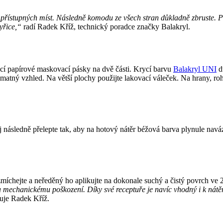
 přístupných míst. Následně komodu ze všech stran důkladně zbruste. P
yřice,“
radí Radek Kříž, technický poradce značky Balakryl.
cí papírové maskovací pásky na dvě části. Krycí barvu
Balakryl UNI
dů
matný vzhled. Na větší plochy použijte lakovací váleček. Na hrany, roh
j následně přelepte tak, aby na hotový nátěr béžová barva plynule navá
míchejte a neředěný ho aplikujte na dokonale suchý a čistý povrch ve
 mechanickému poškození. Díky své receptuře je navíc vhodný i k nátěr
uje Radek Kříž.