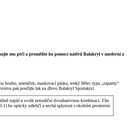
nujte mu péči a proměňte ho pomocí nátěrů Balakryl v moderní a
snou houbu, smetáček, maskovací pásku, tenký štětec typu „zapanty“
 vrstvu pak použijte lak na dřevo Balakryl Sportakryl.
tálně napůl a zvolit netradiční dvoubarevnou kombinaci. Tím
9-1) ho opticky odlehčí a nechá splynout s okolním prostorem