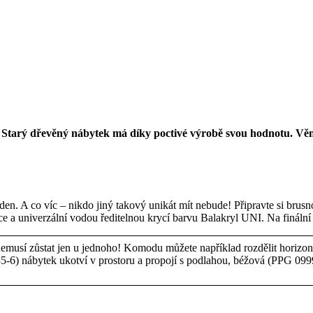
 Starý dřevěný nábytek má díky poctivé výrobě svou hodnotu. Vě
n den. A co víc – nikdo jiný takový unikát mít nebude! Připravte si bru
ice a univerzální vodou ředitelnou krycí barvu Balakryl UNI. Na finální
emusí zůstat jen u jednoho! Komodu můžete například rozdělit horizon
35-6) nábytek ukotví v prostoru a propojí s podlahou, béžová (PPG 099