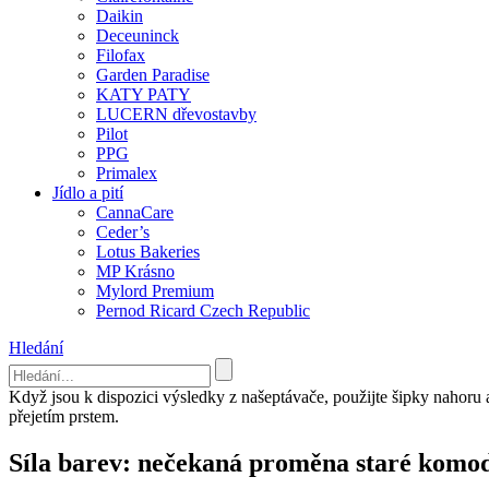
Daikin
Deceuninck
Filofax
Garden Paradise
KATY PATY
LUCERN dřevostavby
Pilot
PPG
Primalex
Jídlo a pití
CannaCare
Ceder’s
Lotus Bakeries
MP Krásno
Mylord Premium
Pernod Ricard Czech Republic
Hledání
Když jsou k dispozici výsledky z našeptávače, použijte šipky nahoru
přejetím prstem.
Síla barev: nečekaná proměna staré komo