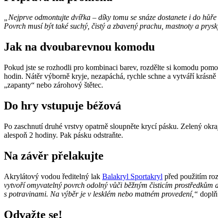
„Nejprve odmontujte dvířka – díky tomu se snáze dostanete i do hůře
Povrch musí být také suchý, čistý a zbavený prachu, mastnoty a prysk
Jak na dvoubarevnou komodu
Pokud jste se rozhodli pro kombinaci barev, rozdělte si komodu pomo
hodin. Nátěr výborně kryje, nezapáchá, rychle schne a vytváří krásně 
„zapanty“ nebo zárohový štětec.
Do hry vstupuje béžová
Po zaschnutí druhé vrstvy opatrně sloupněte krycí pásku. Zelený okra
alespoň 2 hodiny. Pak pásku odstraňte.
Na závěr přelakujte
Akrylátový vodou ředitelný lak
Balakryl Sportakryl
před použitím roz
vytvoří omyvatelný povrch odolný vůči běžným čisticím prostředkům a
s potravinami. Na výběr je v lesklém nebo matném provedení,“
doplň
Odvažte se!