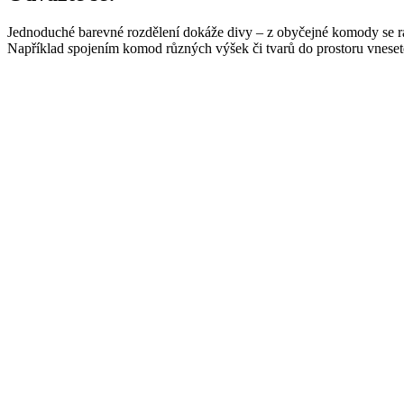
Jednoduché barevné rozdělení dokáže divy – z obyčejné komody se ráz
Například
s
pojením komod různých výšek či tvarů do prostoru vneset