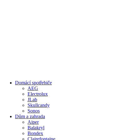
Domácí spotřebiče
AEG
Electrolux
JLab
Skullcandy
Sonos
Dům a zahrada
Aiper
Balakryl
Bondex
Clairefontaine