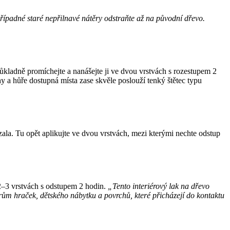
řípadné staré nepřilnavé nátěry odstraňte až na původní dřevo.
kladně promíchejte a nanášejte ji ve dvou vrstvách s rozestupem 2
y a hůře dostupná místa zase skvěle poslouží tenký štětec typu
zala. Tu opět aplikujte ve dvou vrstvách, mezi kterými nechte odstup
 2–3 vrstvách s odstupem 2 hodin.
„Tento interiérový lak na dřevo
ům hraček, dětského nábytku a povrchů, které přicházejí do kontaktu