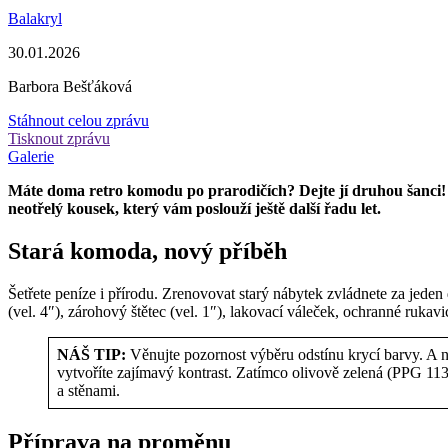
Balakryl
30.01.2026
Barbora Bešťáková
Stáhnout celou zprávu
Tisknout zprávu
Galerie
Máte doma retro komodu po prarodičích? Dejte jí druhou šanci!
neotřelý kousek, který vám poslouží ještě další řadu let.
Stará komoda, nový příběh
Šetřete peníze i přírodu. Zrenovovat starý nábytek zvládnete za jede
(vel. 4″), zárohový štětec (vel. 1″), lakovací váleček, ochranné rukav
NÁŠ TIP:
Věnujte pozornost výběru odstínu krycí barvy. A n
vytvoříte zajímavý kontrast. Zatímco olivově zelená (PPG 11
a stěnami.
Příprava na proměnu