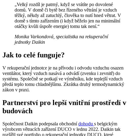
„Velký rozdíl je patrný, když se vrátíte po dovolené
domů. V domě či bytě bez řízeného větrání je vzduch
těžký, někdy až zatuchlý, člověka to nutí hned větrat. V
domě s tímto zařízením (i když běželo jen na minimální
otáčky kvůli úspoře energie) tomu tak není.“
Monika Varkondová, specialistka na rekuperační
jednotky Daikin
Jak to celé funguje?
V rekuperační jednotce je na přívodu i odvodu vzduchu osazen
ventilátor, který vzduch nasává a odvádí (zvenku i zevnitř) do
systému. Společně se potkají ve výměníku, kde teplejší vzduch
předá teplo tomu chladnějšímu. Zkrátka druhý termodynamický
zákon v praxi.
Partnerství pro lepší vnitřní prostředí v
budovách
Společnost Daikin podepsala obchodní
dohodu
s belgickým
výrobcem větracích zařízení DUCO v lednu 2022. Daikin tak
rozšířil své portfolio o rekuperační jednotky DUCO, které