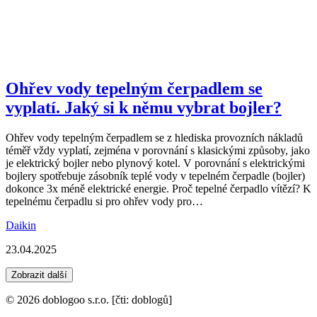
Ohřev vody tepelným čerpadlem se
vyplatí. Jaký si k němu vybrat bojler?
Ohřev vody tepelným čerpadlem se z hlediska provozních nákladů
téměř vždy vyplatí, zejména v porovnání s klasickými způsoby, jako
je elektrický bojler nebo plynový kotel. V porovnání s elektrickými
bojlery spotřebuje zásobník teplé vody v tepelném čerpadle (bojler)
dokonce 3x méně elektrické energie. Proč tepelné čerpadlo vítězí? K
tepelnému čerpadlu si pro ohřev vody pro…
Daikin
23.04.2025
Zobrazit další
© 2026 doblogoo s.r.o. [čti: doblogů]