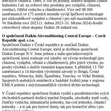
leteckých chladičů. Dnes, o 100 let později, dodává skupina Daikin
Industries Ltd. na světové trhy produkty pro vytápění, chlazení,
ventilaci, čištění vzduchu a chladírenství. Více než 98 000
zaměstnanců ve 175 zemích neustále vyvíjí špičkové technologie
pro nízkouhlíkové vytápění a chlazení i pro náš maximální komfort.
Ve fiskálním roce 2023 (1. dubna 2023–31. března 2024) dosáhl
celosvětový obrat skupiny Daikin 28 miliard eur.
O společnosti Daikin Airconditioning Central Europe – Czech
Republic spol. s r.o.
Společnost Daikin v České republice je součástí Daikin
Airconditioning Central Europe, která je dceřinou společností
Daikin Europe N.V. Jsme jednou z mála specializovaných
společností, která realizuje své záměry od vývoje technologií (pro
chlazení, vytápění, větrání a chladírenství), přes jejich výrobu, po
prodej výrobků a služeb vlastními kapacitami. S přibližně 13 700
zaměstnanci a 14 hlavními výrobními závody (v Belgii, České
republice, Německu, Itálii, Španělsku, Turecku, ve Velké Británii,
Spojených arabských emirátech a Saúdské Arábii) jsme v regionu
EMEA jedním z nejvýznamnějších výrobců těchto technologií.
V České republice společnost Daikin vyrábí a prostřednictvím svých
obchodních partnerů dodává tepelná čerpadla, zásobníky teplé vody,
čističky vzduchu, klimatizační jednotky, fan-coil jednotky, chladicí
jednotky – a to jak pro bytové domy, tak pro komerční sféru i pro