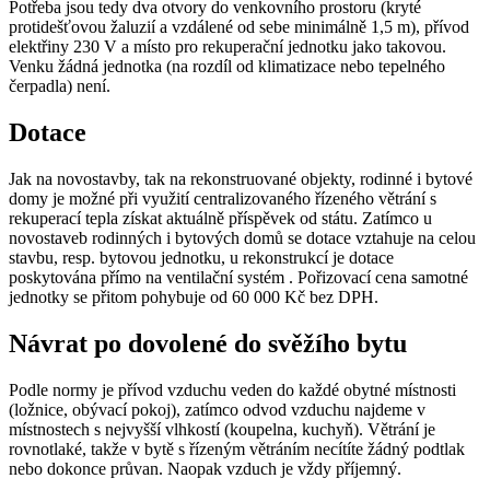
Potřeba jsou tedy dva otvory do venkovního prostoru (kryté
protidešťovou žaluzií a vzdálené od sebe minimálně 1,5 m), přívod
elektřiny 230 V a místo pro rekuperační jednotku jako takovou.
Venku žádná jednotka (na rozdíl od klimatizace nebo tepelného
čerpadla) není.
Dotace
Jak na novostavby, tak na rekonstruované objekty, rodinné i bytové
domy je možné při využití centralizovaného řízeného větrání s
rekuperací tepla získat aktuálně příspěvek od státu. Zatímco u
novostaveb rodinných i bytových domů se dotace vztahuje na celou
stavbu, resp. bytovou jednotku, u rekonstrukcí je dotace
poskytována přímo na ventilační systém . Pořizovací cena samotné
jednotky se přitom pohybuje od 60 000 Kč bez DPH.
Návrat po dovolené do svěžího bytu
Podle normy je přívod vzduchu veden do každé obytné místnosti
(ložnice, obývací pokoj), zatímco odvod vzduchu najdeme v
místnostech s nejvyšší vlhkostí (koupelna, kuchyň). Větrání je
rovnotlaké, takže v bytě s řízeným větráním necítíte žádný podtlak
nebo dokonce průvan. Naopak vzduch je vždy příjemný.