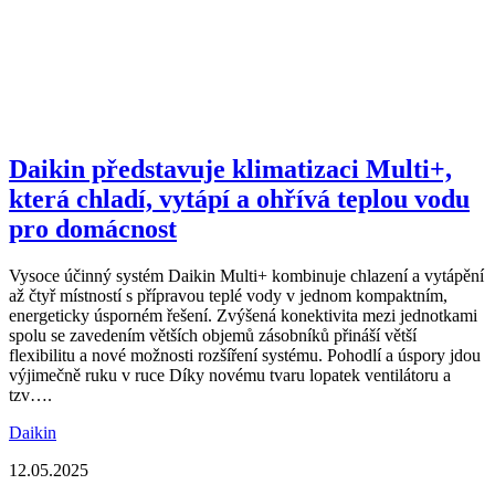
Daikin představuje klimatizaci Multi+,
která chladí, vytápí a ohřívá teplou vodu
pro domácnost
Vysoce účinný systém Daikin Multi+ kombinuje chlazení a vytápění
až čtyř místností s přípravou teplé vody v jednom kompaktním,
energeticky úsporném řešení. Zvýšená konektivita mezi jednotkami
spolu se zavedením větších objemů zásobníků přináší větší
flexibilitu a nové možnosti rozšíření systému. Pohodlí a úspory jdou
výjimečně ruku v ruce Díky novému tvaru lopatek ventilátoru a
tzv….
Daikin
12.05.2025