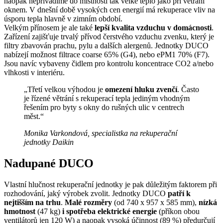
naopak nepřivádíme do místností tak velké teplo jako při větrání
oknem. V dnešní době vysokých cen energií má rekuperace vliv na
úsporu tepla hlavně v zimním období.
Velkým přínosem je ale také
lepší kvalita vzduchu v domácnosti
.
Zařízení zajišťuje trvalý přívod čerstvého vzduchu zvenku, který je
filtry zbavován prachu, pylu a dalších alergenů. Jednotky DUCO
nabízejí možnost filtrace coarse 65% (G4), nebo ePM1 70% (F7).
Jsou navíc vybaveny čidlem pro kontrolu koncentrace CO2 a/nebo
vlhkosti v interiéru.
„Třetí velkou výhodou je
omezení hluku zvenčí
. Často
je řízené větrání s rekuperací tepla jediným vhodným
řešením pro byty s okny do rušných ulic v centrech
měst.“
Monika Varkondová, specialistka na rekuperační
jednotky Daikin
Nadupané DUCO
Vlastní hlučnost rekuperační jednotky je pak důležitým faktorem při
rozhodování, jaký výrobek zvolit. Jednotky DUCO
patří k
nejtišším na trhu
.
Malé rozměry
(od 740 x 957 x 585 mm),
nízká
hmotnost
(47 kg)
i spotřeba elektrické energie
(příkon obou
ventilátorů jen 120 W) a naopak vysoká účinnost (89 %) předurčují