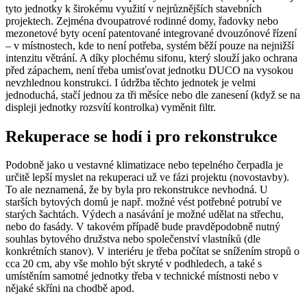
tyto jednotky k širokému využití v nejrůznějších stavebních
projektech. Zejména dvoupatrové rodinné domy, řadovky nebo
mezonetové byty ocení patentované integrované dvouzónové řízení
– v místnostech, kde to není potřeba, systém běží pouze na nejnižší
intenzitu větrání. A díky plochému sifonu, který slouží jako ochrana
před zápachem, není třeba umisťovat jednotku DUCO na vysokou
nevzhlednou konstrukci. I údržba těchto jednotek je velmi
jednoduchá, stačí jednou za tři měsíce nebo dle zanesení (když se na
displeji jednotky rozsvítí kontrolka) vyměnit filtr.
Rekuperace se hodí i pro rekonstrukce
Podobně jako u vestavné klimatizace nebo tepelného čerpadla je
určitě lepší myslet na rekuperaci už ve fázi projektu (novostavby).
To ale neznamená, že by byla pro rekonstrukce nevhodná. U
starších bytových domů je např. možné vést potřebné potrubí ve
starých šachtách. Výdech a nasávání je možné udělat na střechu,
nebo do fasády. V takovém případě bude pravděpodobně nutný
souhlas bytového družstva nebo společenství vlastníků (dle
konkrétních stanov). V interiéru je třeba počítat se snížením stropů o
cca 20 cm, aby vše mohlo být skryté v podhledech, a také s
umístěním samotné jednotky třeba v technické místnosti nebo v
nějaké skříni na chodbě apod.