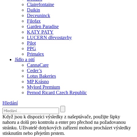
Clairefontaine
Daikin
Deceuninck
Filofax
Garden Paradise
KATY PATY
LUCERN dřevostavby
Pilot
PPG
Primalex
Jídlo a pití
CannaCare
Ceder’s
Lotus Bakeries
MP Krásno
Mylord Premium
Pernod Ricard Czech Republic
Hledání
Když jsou k dispozici výsledky z našeptávače, použijte šipky
nahoru a dolů pro kontrolu a enter pro přechod na požadovanou
stránku. Uživatelé dotykových zařízení mohou procházet výsledky
stisknutím nebo přejetím prstem.