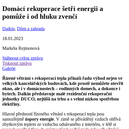
Domácí rekuperace šetří energii a
pomůže i od hluku zvenčí
Daikin
,
Dům a zahrada
18.01.2023
Markéta Rejmonová
Stáhnout celou zprávu
Tisknout zprávu
Galerie
Řízené větrání s rekuperací tepla přináší řadu výhod nejen ve
velkých kancelářských budovách, kde prostě nemůžete otevřít
okno, ale i v domácnostech – rodinných domech, a dokonce i
bytech. Daikin představuje malé rezidenční rekuperační
jednotky DUCO, nejtišší na trhu a s velmi nízkou spotřebou
elektřiny.
Hlavní předností řízeného větrání s rekuperací tepla jsou
samozřejmě
úspory energie
. V zimě se přiváděný vzduch ohřívá
zbytkovým teplem ze vzduchu odsávaného z interiéru, v létě si