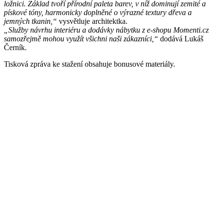
ložnici. Základ tvoří přírodní paleta barev, v níž dominují zemité a
pískové tóny, harmonicky doplněné o výrazné textury dřeva a
jemných tkanin,“
vysvětluje architektka.
„Služby návrhu interiéru a dodávky nábytku z e-shopu Momenti.cz
samozřejmě mohou využít všichni naši zákazníci,“
dodává Lukáš
Černík.
Tisková zpráva ke stažení obsahuje bonusové materiály.