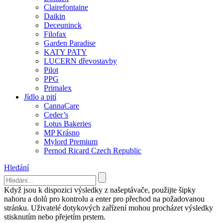
Clairefontaine
Daikin
Deceuninck
Filofax
Garden Paradise
KATY PATY
LUCERN dřevostavby
Pilot
PPG
Primalex
Jídlo a pití
CannaCare
Ceder’s
Lotus Bakeries
MP Krásno
Mylord Premium
Pernod Ricard Czech Republic
Hledání
Když jsou k dispozici výsledky z našeptávače, použijte šipky
nahoru a dolů pro kontrolu a enter pro přechod na požadovanou
stránku. Uživatelé dotykových zařízení mohou procházet výsledky
stisknutím nebo přejetím prstem.