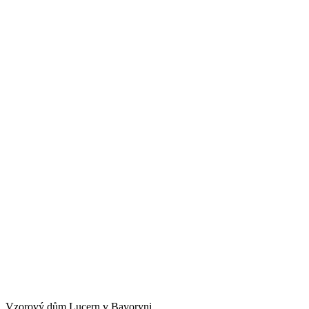
Vzorový dům Lucern v Bavoryni