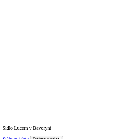
Sídlo Lucern v Bavoryni
Stáhnout foto