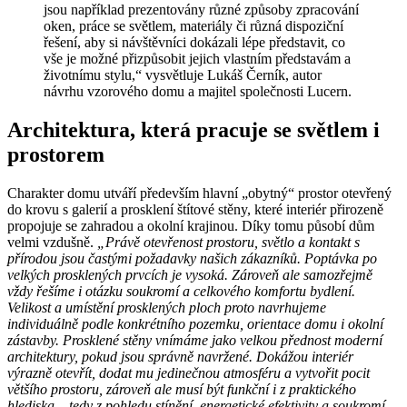
jsou například prezentovány různé způsoby zpracování
oken, práce se světlem, materiály či různá dispoziční
řešení, aby si návštěvníci dokázali lépe představit, co
vše je možné přizpůsobit jejich vlastním představám a
životnímu stylu,“ vysvětluje Lukáš Černík, autor
návrhu vzorového domu a majitel společnosti Lucern.
Architektura, která pracuje se světlem i
prostorem
Charakter domu utváří především hlavní „obytný“ prostor otevřený
do krovu s galerií a prosklení štítové stěny, které interiér přirozeně
propojuje se zahradou a okolní krajinou. Díky tomu působí dům
velmi vzdušně.
„Právě otevřenost prostoru, světlo a kontakt s
přírodou jsou častými požadavky našich zákazníků. Poptávka po
velkých prosklených prvcích je vysoká. Zároveň ale samozřejmě
vždy řešíme i otázku soukromí a celkového komfortu bydlení.
Velikost a umístění prosklených ploch proto navrhujeme
individuálně podle konkrétního pozemku, orientace domu i okolní
zástavby. Prosklené stěny vnímáme jako velkou přednost moderní
architektury, pokud jsou správně navržené. Dokážou interiér
výrazně otevřít, dodat mu jedinečnou atmosféru a vytvořit pocit
většího prostoru, zároveň ale musí být funkční i z praktického
hlediska – tedy z pohledu stínění, energetické efektivity a soukromí