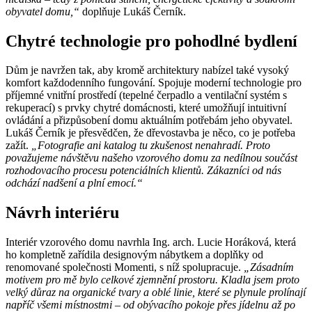
obyvatel domu,“
doplňuje Lukáš Černík.
Chytré technologie pro pohodlné bydlení
Dům je navržen tak, aby kromě architektury nabízel také vysoký
komfort každodenního fungování. Spojuje moderní technologie pro
příjemné vnitřní prostředí (tepelné čerpadlo a ventilační systém s
rekuperací) s prvky chytré domácnosti, které umožňují intuitivní
ovládání a přizpůsobení domu aktuálním potřebám jeho obyvatel.
Lukáš Černík je přesvědčen, že dřevostavba je něco, co je potřeba
zažít.
„Fotografie ani katalog tu zkušenost nenahradí. Proto
považujeme návštěvu našeho vzorového domu za nedílnou součást
rozhodovacího procesu potenciálních klientů. Zákazníci od nás
odchází nadšení a plní emocí.“
Návrh interiéru
Interiér vzorového domu navrhla Ing. arch. Lucie Horáková, která
ho kompletně zařídila designovým nábytkem a doplňky od
renomované společnosti Momenti, s níž spolupracuje.
„Zásadním
motivem pro mě bylo celkové zjemnění prostoru. Kladla jsem proto
velký důraz na organické tvary a oblé linie, které se plynule prolínají
napříč všemi místnostmi – od obývacího pokoje přes jídelnu až po