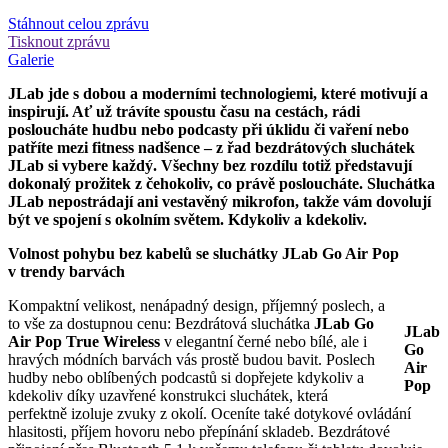
Stáhnout celou zprávu
Tisknout zprávu
Galerie
JLab jde s dobou a moderními technologiemi, které motivují a
inspirují. Ať už trávíte spoustu času na cestách, rádi
posloucháte hudbu nebo podcasty při úklidu či vaření nebo
patříte mezi fitness nadšence – z řad bezdrátových sluchátek
JLab si vybere každý. Všechny bez rozdílu totiž představují
dokonalý prožitek z čehokoliv, co právě posloucháte. Sluchátka
JLab nepostrádají ani vestavěný mikrofon, takže vám dovolují
být ve spojení s okolním světem. Kdykoliv a kdekoliv.
Volnost pohybu bez kabelů se sluchátky JLab Go Air Pop
v trendy barvách
Kompaktní velikost, nenápadný design, příjemný poslech, a
to vše za dostupnou cenu: Bezdrátová sluchátka
JLab Go
JLab
Air Pop True Wireless
v elegantní černé nebo bílé, ale i
Go
hravých módních barvách vás prostě budou bavit. Poslech
Air
hudby nebo oblíbených podcastů si dopřejete kdykoliv a
Pop
kdekoliv díky uzavřené konstrukci sluchátek, která
perfektně izoluje zvuky z okolí. Oceníte také dotykové ovládání
hlasitosti, příjem hovoru nebo přepínání skladeb. Bezdrátové