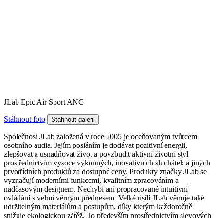
JLab Epic Air Sport ANC
Stáhnout foto
Společnost JLab založená v roce 2005 je oceňovaným tvůrcem
osobního audia. Jejím posláním je dodávat pozitivní energii,
zlepšovat a usnadňovat život a povzbudit aktivní životní styl
prostřednictvím vysoce výkonných, inovativních sluchátek a jiných
prvotřídních produktů za dostupné ceny. Produkty značky JLab se
vyznačují moderními funkcemi, kvalitním zpracováním a
nadčasovým designem. Nechybí ani propracované intuitivní
ovládání s velmi věrným přednesem. Velké úsilí JLab věnuje také
udržitelným materiálům a postupům, díky kterým každoročně
snižuje ekologickou zátěž. To především prostřednictvím slevových