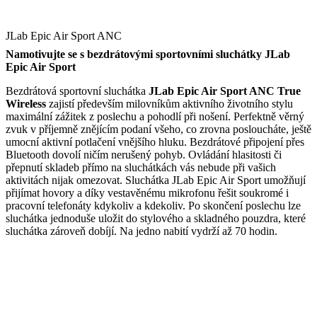
JLab Epic Air Sport ANC
Namotivujte se s bezdrátovými sportovními sluchátky JLab
Epic Air Sport
Bezdrátová sportovní sluchátka
JLab Epic Air Sport ANC True
Wireless
zajistí především milovníkům aktivního životního stylu
maximální zážitek z poslechu a pohodlí při nošení. Perfektně věrný
zvuk v příjemně znějícím podaní všeho, co zrovna posloucháte, ještě
umocní aktivní potlačení vnějšího hluku. Bezdrátové připojení přes
Bluetooth dovolí ničím nerušený pohyb. Ovládání hlasitosti či
přepnutí skladeb přímo na sluchátkách vás nebude při vašich
aktivitách nijak omezovat. Sluchátka JLab Epic Air Sport umožňují
přijímat hovory a díky vestavěnému mikrofonu řešit soukromé i
pracovní telefonáty kdykoliv a kdekoliv. Po skončení poslechu lze
sluchátka jednoduše uložit do stylového a skladného pouzdra, které
sluchátka zároveň dobíjí. Na jedno nabití vydrží až 70 hodin.