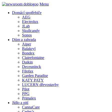
Menu
Domácí spotřebiče
AEG
Electrolux
JLab
Skullcandy
Sonos
Dům a zahrada
Aiper
Balakryl
Bondex
Clairefontaine
Daikin
Deceuninck
Filofax
Garden Paradise
KATY PATY
LUCERN dřevostavby
Pilot
PPG
Primalex
Jídlo a pití
CannaCare
Ceder’s