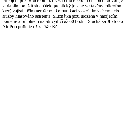
připojení přes Bluetooth 5.1 k vašemu telefonu či tabletu dovoluje
variabilní použití sluchátek, praktický je také vestavěný mikrofon,
který zajistí ničím nerušenou komunikaci s okolním světem nebo
služby hlasového asistenta. Sluchátka jsou uložena v nabíjecím
pouzdře a při plném nabití vydrží až 60 hodin. Sluchátka JLab Go
Air Pop pořídíte už za 549 Kč.