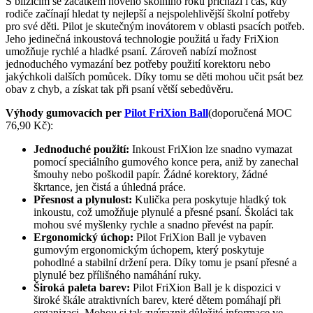
S blížícím se začátkem nového školního roku přichází i čas, kdy
rodiče začínají hledat ty nejlepší a nejspolehlivější školní potřeby
pro své děti. Pilot je skutečným inovátorem v oblasti psacích potřeb.
Jeho jedinečná inkoustová technologie použitá u řady FriXion
umožňuje rychlé a hladké psaní. Zároveň nabízí možnost
jednoduchého vymazání bez potřeby použití korektoru nebo
jakýchkoli dalších pomůcek. Díky tomu se děti mohou učit psát bez
obav z chyb, a získat tak při psaní větší sebedůvěru.
Výhody gumovacích per
Pilot FriXion Ball
(doporučená MOC
76,90 Kč):
Jednoduché použití:
Inkoust FriXion lze snadno vymazat
pomocí speciálního gumového konce pera, aniž by zanechal
šmouhy nebo poškodil papír. Žádné korektory, žádné
škrtance, jen čistá a úhledná práce.
Přesnost a plynulost:
Kulička pera poskytuje hladký tok
inkoustu, což umožňuje plynulé a přesné psaní. Školáci tak
mohou své myšlenky rychle a snadno převést na papír.
Ergonomický úchop:
Pilot FriXion Ball je vybaven
gumovým ergonomickým úchopem, který poskytuje
pohodlné a stabilní držení pera. Díky tomu je psaní přesné a
plynulé bez přílišného namáhání ruky.
Široká paleta barev:
Pilot FriXion Ball je k dispozici v
široké škále atraktivních barev, které dětem pomáhají při
organizaci. Mohou si tak zvýraznit důležité informace ve