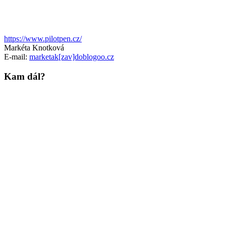
https://www.pilotpen.cz/
Markéta Knotková
E-mail:
marketak[zav]doblogoo.cz
Kam dál?