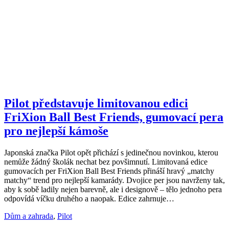
Pilot představuje limitovanou edici
FriXion Ball Best Friends, gumovací pera
pro nejlepší kámoše
Japonská značka Pilot opět přichází s jedinečnou novinkou, kterou
nemůže žádný školák nechat bez povšimnutí. Limitovaná edice
gumovacích per FriXion Ball Best Friends přináší hravý „matchy
matchy“ trend pro nejlepší kamarády. Dvojice per jsou navrženy tak,
aby k sobě ladily nejen barevně, ale i designově – tělo jednoho pera
odpovídá víčku druhého a naopak. Edice zahrnuje…
Dům a zahrada
,
Pilot