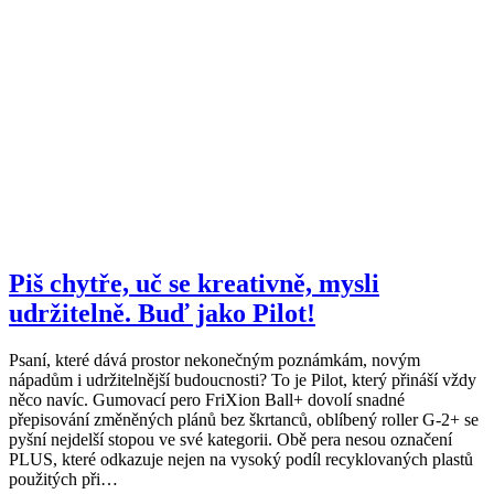
Piš chytře, uč se kreativně, mysli
udržitelně. Buď jako Pilot!
Psaní, které dává prostor nekonečným poznámkám, novým
nápadům i udržitelnější budoucnosti? To je Pilot, který přináší vždy
něco navíc. Gumovací pero FriXion Ball+ dovolí snadné
přepisování změněných plánů bez škrtanců, oblíbený roller G-2+ se
pyšní nejdelší stopou ve své kategorii. Obě pera nesou označení
PLUS, které odkazuje nejen na vysoký podíl recyklovaných plastů
použitých při…