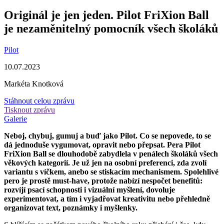
Originál je jen jeden. Pilot FriXion Ball
je nezaměnitelný pomocník všech školáků
Pilot
10.07.2023
Markéta Knotková
Stáhnout celou zprávu
Tisknout zprávu
Galerie
Neboj, chybuj, gumuj a buď jako Pilot. Co se nepovede, to se
dá jednoduše vygumovat, opravit nebo přepsat. Pera Pilot
FriXion Ball se dlouhodobě zabydlela v penálech školáků všech
věkových kategorií. Je už jen na osobní preferenci, zda zvolí
variantu s víčkem, anebo se stiskacím mechanismem. Spolehlivé
pero je prostě must-have, protože nabízí nespočet benefitů:
rozvíjí psací schopnosti i vizuální myšlení, dovoluje
experimentovat, a tím i vyjadřovat kreativitu nebo přehledně
organizovat text, poznámky i myšlenky.