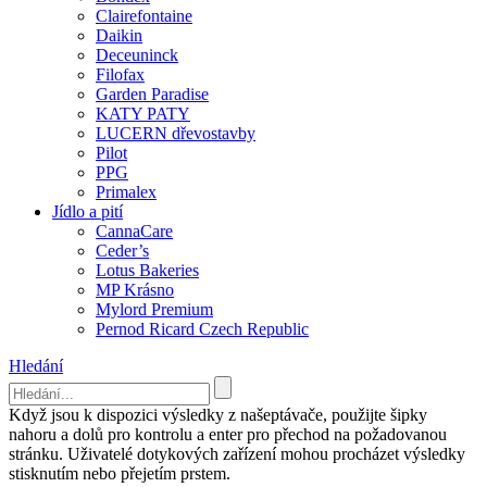
Clairefontaine
Daikin
Deceuninck
Filofax
Garden Paradise
KATY PATY
LUCERN dřevostavby
Pilot
PPG
Primalex
Jídlo a pití
CannaCare
Ceder’s
Lotus Bakeries
MP Krásno
Mylord Premium
Pernod Ricard Czech Republic
Hledání
Když jsou k dispozici výsledky z našeptávače, použijte šipky
nahoru a dolů pro kontrolu a enter pro přechod na požadovanou
stránku. Uživatelé dotykových zařízení mohou procházet výsledky
stisknutím nebo přejetím prstem.