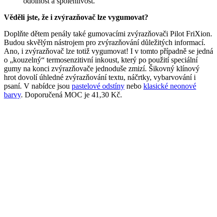
odolnost a spolehlivost.
Věděli jste, že i zvýrazňovač lze vygumovat?
Doplňte dětem penály také gumovacími zvýrazňovači Pilot FriXion.
Budou skvělým nástrojem pro zvýrazňování důležitých informací.
Ano, i zvýrazňovač lze totiž vygumovat! I v tomto případně se jedná
o „kouzelný“ termosenzitivní inkoust, který po použití speciální
gumy na konci zvýrazňovače jednoduše zmizí. Šikovný klínový
hrot dovolí úhledné zvýrazňování textu, náčrtky, vybarvování i
psaní. V nabídce jsou
pastelové odstíny
nebo
klasické neonové
barvy
. Doporučená MOC je 41,30 Kč.