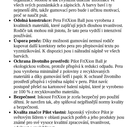
všech svých poznámkách a zápiscích. A barvy baví i ty
nejmenší děti, takže gumovací pero bude i určitou motivací,
proč se naučit psát.
Odolná konstrukce:
Pera FriXion Ball jsou vyrobena z
kvalitních materiálů, které zajišťují jejich dlouhou trvanlivost.
Rodiče tak mohou mít jistotu, že tato pera vydrží i intenzivní
používání.
Úspora peněz:
Díky možnosti gumování nemusí rodiče
kupovat další korektory nebo pera pro přepisování textu po
vyzmizíkování. K dispozici jsou i náhradní náplně ve všech
barvách.
Ochrana životního prostředí:
Pilot FriXion Ball je
ekologickou volbou, protože přispívá k redukci odpadu. Pera
jsou vyrobena minimálně z poloviny z recyklovaných
materiálů a díky gumování šetří i papír. K ochraně životního
prostředí přispívá i výměna náplní v peru. Pilot navíc
postupně přešel na kartonové balení náplní, které je vyrobeno
ze 100 % z recyklovaného materiálu.
Bezpečnost
: Inkoust FriXion je zcela bezpečný pro použití
dětmi. Je navržen tak, aby splňoval nejpřísnější normy kvality
a bezpečnosti.
Kvalita značce Pilot vlastní:
Japonský výrobce Pilot je
světovým lídrem v oblasti psacích potřeb a jeho produkty jsou
známé pro své vysoce kvalitní zpracování, trvanlivost,