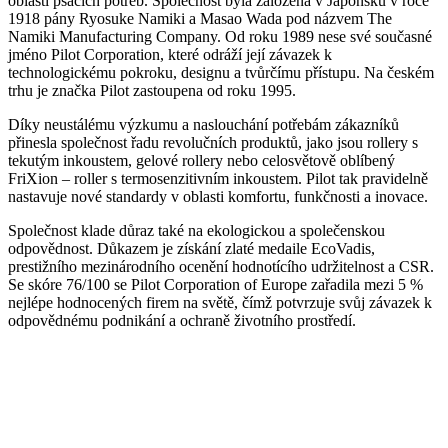
oblasti psacích potřeb. Společnost byla založena v Japonsku v roce
1918 pány Ryosuke Namiki a Masao Wada pod názvem The
Namiki Manufacturing Company. Od roku 1989 nese své současné
jméno Pilot Corporation, které odráží její závazek k
technologickému pokroku, designu a tvůrčímu přístupu. Na českém
trhu je značka Pilot zastoupena od roku 1995.
Díky neustálému výzkumu a naslouchání potřebám zákazníků
přinesla společnost řadu revolučních produktů, jako jsou rollery s
tekutým inkoustem, gelové rollery nebo celosvětově oblíbený
FriXion – roller s termosenzitivním inkoustem. Pilot tak pravidelně
nastavuje nové standardy v oblasti komfortu, funkčnosti a inovace.
Společnost klade důraz také na ekologickou a společenskou
odpovědnost. Důkazem je získání zlaté medaile EcoVadis,
prestižního mezinárodního ocenění hodnotícího udržitelnost a CSR.
Se skóre 76/100 se Pilot Corporation of Europe zařadila mezi 5 %
nejlépe hodnocených firem na světě, čímž potvrzuje svůj závazek k
odpovědnému podnikání a ochraně životního prostředí.