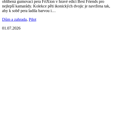
oblíbená gumovací pera FriXion v hravé edici Best Friends pro
nejlepší kamarády. Kolekce pěti ikonických dvojic je navržena tak,
aby k sobě pera ladila barvou i…
Dům a zahrada
,
Pilot
01.07.2026