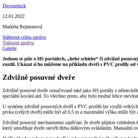
Deceuninck
12.01.2022
Markéta Rejmonová
Stáhnout celou zprávu
Tisknout zprávu
Galerie
Jednou se píše o HS portálech, „hebe schiebe“ či zdvižně posuvný
rozdíl. Ukázat si ho můžeme na příkladu dveří s PVC profily od
Zdvižně posuvné dveře
Zdvižně posuvné dveře označované také jako HS portály z německého 
speciální kování atd. To všechno proto, aby bylo možné lehce otevír
U systému zdvižně posuvných dveří z PVC profilů lze využít velkých
prvku (celých dveří) může být až 6,5 m a maximální výška může být 
Zdvižně posuvný mechanismus zajišťuje, že dveře půjdou vzhledem ke 
který umožňuje dveře otevřít třeba dálkovým ovládáním. Manuální ovlá