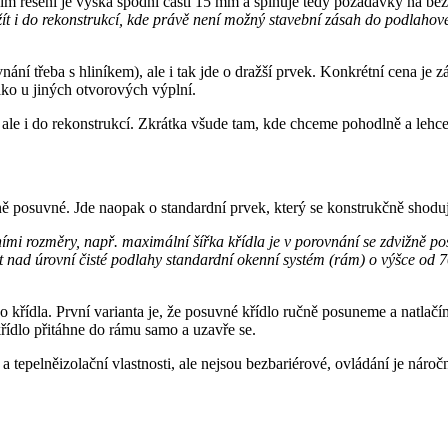
ním řešení je výška spodní části 15 mm a splňuje tedy požadavky na be
žít i do rekonstrukcí, kde právě není možný stavební zásah do podlaho
ní třeba s hliníkem), ale i tak jde o dražší prvek. Konkrétní cena je 
jako u jiných otvorových výplní.
e i do rekonstrukcí. Zkrátka všude tam, kde chceme pohodlně a lehce o
ě posuvné. Jde naopak o standardní prvek, který se konstrukčně shod
 rozměry, např. maximální šířka křídla je v porovnání se zdvižně pos
užit nad úrovní čisté podlahy standardní okenní systém (rám) o výšce 
ho křídla. První varianta je, že posuvné křídlo ručně posuneme a natl
křídlo přitáhne do rámu samo a uzavře se.
 tepelněizolační vlastnosti, ale nejsou bezbariérové, ovládání je náro