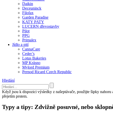
Daikin
Deceuninck
Filofax
Garden Paradise
KATY PATY
LUCERN dřevostavby
Pilot
PPG
Primalex
Jídlo a pití
CannaCare
Ceder’s
Lotus Bakeries
MP Krásno
Mylord Premium
Pernod Ricard Czech Republic
Hledání
Když jsou k dispozici výsledky z našeptávače, použijte šipky nahoru
přejetím prstem.
Typy a tipy: Zdvižně posuvné, nebo sklopn