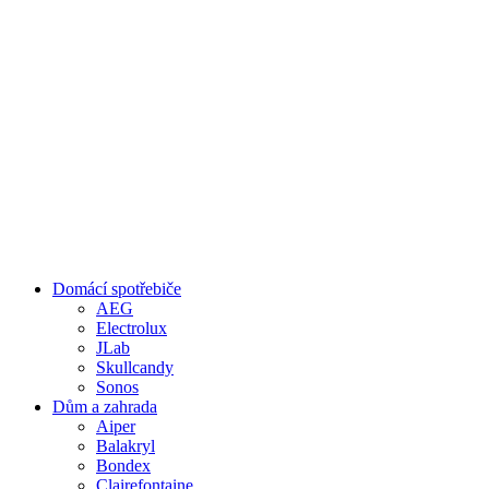
Domácí spotřebiče
AEG
Electrolux
JLab
Skullcandy
Sonos
Dům a zahrada
Aiper
Balakryl
Bondex
Clairefontaine