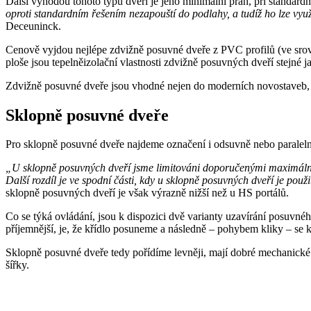
Další výhodou tohoto typu dveří je jeho minimální práh, při standard
oproti standardním řešením nezapouští do podlahy, a tudíž ho lze vyu
Deceuninck.
Cenově vyjdou nejlépe zdvižně posuvné dveře z PVC profilů (ve srovná
ploše jsou tepelněizolační vlastnosti zdvižně posuvných dveří stejné 
Zdvižně posuvné dveře jsou vhodné nejen do moderních novostaveb, al
Sklopně posuvné dveře
Pro sklopně posuvné dveře najdeme označení i odsuvně nebo paraleln
„U sklopně posuvných dveří jsme limitováni doporučenými maximálními
Další rozdíl je ve spodní části, kdy u sklopně posuvných dveří je po
sklopně posuvných dveří je však výrazně nižší než u HS portálů.
Co se týká ovládání, jsou k dispozici dvě varianty uzavírání posuvné
příjemnější, je, že křídlo posuneme a následně – pohybem kliky – se 
Sklopně posuvné dveře tedy pořídíme levněji, mají dobré mechanické a
šířky.