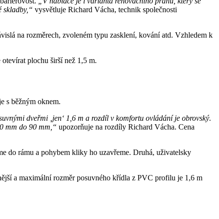
zbariérovost.
„V nabídce je i varianta renovačního prahu, který se
vé skladby,“
vysvětluje Richard Vácha, technik společnosti
závislá na rozměrech, zvoleném typu zasklení, kování atd. Vzhledem k
tevírat plochu širší než 1,5 m.
uje s běžným oknem.
uvnými dveřmi ‚jen‘ 1,6 m a rozdíl v komfortu ovládání je obrovský.
od 70 mm do 90 mm,“
upozorňuje na rozdíly Richard Vácha. Cena
ačíme do rámu a pohybem kliky ho uzavřeme. Druhá, uživatelsky
čnější a maximální rozměr posuvného křídla z PVC profilu je 1,6 m