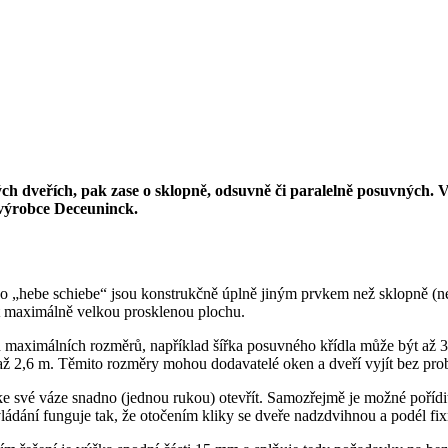
ch dveřích, pak zase o sklopně, odsuvně či paralelně posuvných. Ve
 výrobce Deceuninck.
„hebe schiebe“ jsou konstrukčně úplně jiným prvkem než sklopně (nebo
at maximálně velkou prosklenou plochu.
 maximálních rozměrů, například šířka posuvného křídla může být až 3
až 2,6 m. Těmito rozměry mohou dodavatelé oken a dveří vyjít bez pro
své váze snadno (jednou rukou) otevřít. Samozřejmě je možné pořídit 
dání funguje tak, že otočením kliky se dveře nadzdvihnou a podél fixní