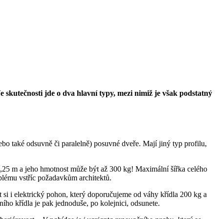
 skutečnosti jde o dva hlavní typy, mezi nimiž je však podstatný
 také odsuvně či paralelně) posuvné dveře. Mají jiný typ profilu,
,25 m a jeho hmotnost může být až 300 kg! Maximální šířka celého
blému vstříc požadavkům architektů.
si i elektrický pohon, který doporučujeme od váhy křídla 200 kg a
ho křídla je pak jednoduše, po kolejnici, odsunete.