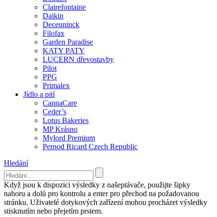
Clairefontaine
Daikin
Deceuninck
Filofax
Garden Paradise
KATY PATY
LUCERN dřevostavby
Pilot
PPG
Primalex
Jídlo a pití
CannaCare
Ceder’s
Lotus Bakeries
MP Krásno
Mylord Premium
Pernod Ricard Czech Republic
Hledání
Když jsou k dispozici výsledky z našeptávače, použijte šipky
nahoru a dolů pro kontrolu a enter pro přechod na požadovanou
stránku. Uživatelé dotykových zařízení mohou procházet výsledky
stisknutím nebo přejetím prstem.