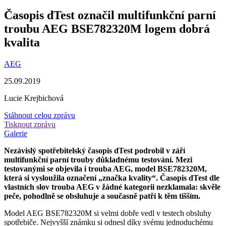
Časopis dTest označil multifunkční parní
troubu AEG BSE782320M logem dobrá
kvalita
AEG
25.09.2019
Lucie Krejbichová
Stáhnout celou zprávu
Tisknout zprávu
Galerie
Nezávislý spotřebitelský časopis dTest podrobil v září
multifunkční parní trouby důkladnému testování. Mezi
testovanými se objevila i trouba AEG, model BSE782320M,
která si vysloužila označení „značka kvality“. Časopis dTest dle
vlastních slov trouba AEG v žádné kategorii nezklamala: skvěle
peče, pohodlně se obsluhuje a současně patří k těm tišším.
Model AEG BSE782320M si velmi dobře vedl v testech obsluhy
spotřebiče. Nejvyšší známku si odnesl díky svému jednoduchému