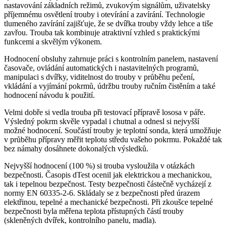
nastavování základních režimů, zvukovým signálům, uživatelsky
příjemnému osvětlení trouby i otevírání a zavírání. Technologie
tlumeného zavírání zajišťuje, že se dvířka trouby vždy lehce a tiše
zavřou. Trouba tak kombinuje atraktivní vzhled s praktickými
funkcemi a skvělým výkonem.
Hodnocení obsluhy zahrnuje práci s kontrolním panelem, nastavení
časovače, ovládání automatických i nastavitelných programů,
manipulaci s dvířky, viditelnost do trouby v průběhu pečení,
vkládání a vyjímání pokrmů, údržbu trouby ručním čistěním a také
hodnocení návodu k použití.
Velmi dobře si vedla trouba při testovací přípravě lososa v páře.
Výsledný pokrm skvěle vypadal i chutnal a odnesl si nejvyšší
možné hodnocení. Součástí trouby je teplotní sonda, která umožňuje
v průběhu přípravy měřit teplotu středu vašeho pokrmu. Pokaždé tak
bez námahy dosáhnete dokonalých výsledků.
Nejvyšší hodnocení (100 %) si trouba vysloužila v otázkách
bezpečnosti. Časopis dTest ocenil jak elektrickou a mechanickou,
tak i tepelnou bezpečnost. Testy bezpečnosti částečně vycházejí z
normy EN 60335-2-6. Skládaly se z bezpečnosti před úrazem
elektřinou, tepelné a mechanické bezpečnosti. Při zkoušce tepelné
bezpečnosti byla měřena teplota přístupných částí trouby
(skleněných dvířek, kontrolního panelu, madla).