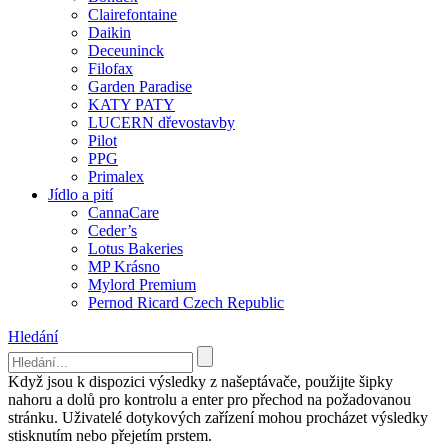
Clairefontaine
Daikin
Deceuninck
Filofax
Garden Paradise
KATY PATY
LUCERN dřevostavby
Pilot
PPG
Primalex
Jídlo a pití
CannaCare
Ceder’s
Lotus Bakeries
MP Krásno
Mylord Premium
Pernod Ricard Czech Republic
Hledání
Když jsou k dispozici výsledky z našeptávače, použijte šipky
nahoru a dolů pro kontrolu a enter pro přechod na požadovanou
stránku. Uživatelé dotykových zařízení mohou procházet výsledky
stisknutím nebo přejetím prstem.