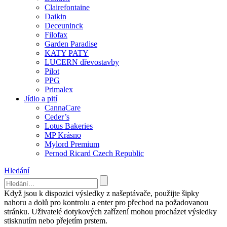
Clairefontaine
Daikin
Deceuninck
Filofax
Garden Paradise
KATY PATY
LUCERN dřevostavby
Pilot
PPG
Primalex
Jídlo a pití
CannaCare
Ceder’s
Lotus Bakeries
MP Krásno
Mylord Premium
Pernod Ricard Czech Republic
Hledání
Když jsou k dispozici výsledky z našeptávače, použijte šipky
nahoru a dolů pro kontrolu a enter pro přechod na požadovanou
stránku. Uživatelé dotykových zařízení mohou procházet výsledky
stisknutím nebo přejetím prstem.