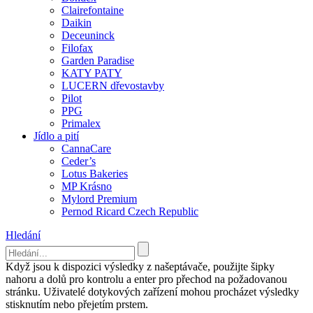
Clairefontaine
Daikin
Deceuninck
Filofax
Garden Paradise
KATY PATY
LUCERN dřevostavby
Pilot
PPG
Primalex
Jídlo a pití
CannaCare
Ceder’s
Lotus Bakeries
MP Krásno
Mylord Premium
Pernod Ricard Czech Republic
Hledání
Když jsou k dispozici výsledky z našeptávače, použijte šipky
nahoru a dolů pro kontrolu a enter pro přechod na požadovanou
stránku. Uživatelé dotykových zařízení mohou procházet výsledky
stisknutím nebo přejetím prstem.