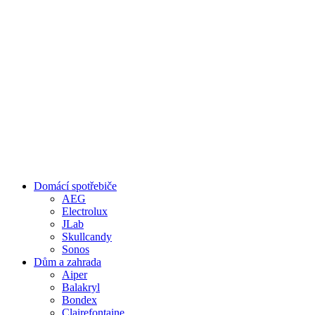
Domácí spotřebiče
AEG
Electrolux
JLab
Skullcandy
Sonos
Dům a zahrada
Aiper
Balakryl
Bondex
Clairefontaine