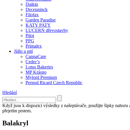
Daikin
Deceuninck
Filofax
Garden Paradise
KATY PATY
LUCERN dřevostavby
Pilot
PPG
Primalex
Jídlo a pití
CannaCare
Ceder’s
Lotus Bakeries
MP Krásno
Mylord Premium
Pernod Ricard Czech Republic
Hledání
Když jsou k dispozici výsledky z našeptávače, použijte šipky nahoru
přejetím prstem.
Balakryl