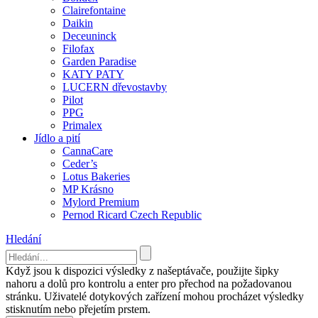
Clairefontaine
Daikin
Deceuninck
Filofax
Garden Paradise
KATY PATY
LUCERN dřevostavby
Pilot
PPG
Primalex
Jídlo a pití
CannaCare
Ceder’s
Lotus Bakeries
MP Krásno
Mylord Premium
Pernod Ricard Czech Republic
Hledání
Když jsou k dispozici výsledky z našeptávače, použijte šipky
nahoru a dolů pro kontrolu a enter pro přechod na požadovanou
stránku. Uživatelé dotykových zařízení mohou procházet výsledky
stisknutím nebo přejetím prstem.