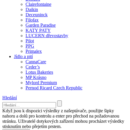
Clairefontaine
Daikin
Deceuninck
Filofax
Garden Paradise
KATY PATY
LUCERN dřevostavby
Pilot
PPG
Primalex
Jídlo a pití
CannaCare
Ceder’s
Lotus Bakeries
MP Krásno
Mylord Premium
Pernod Ricard Czech Republic
Hledání
Když jsou k dispozici výsledky z našeptávače, použijte šipky
nahoru a dolů pro kontrolu a enter pro přechod na požadovanou
stránku. Uživatelé dotykových zařízení mohou procházet výsledky
stisknutím nebo přejetím prstem.