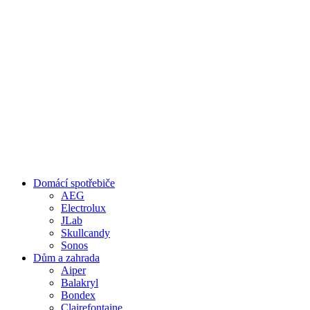
Domácí spotřebiče
AEG
Electrolux
JLab
Skullcandy
Sonos
Dům a zahrada
Aiper
Balakryl
Bondex
Clairefontaine