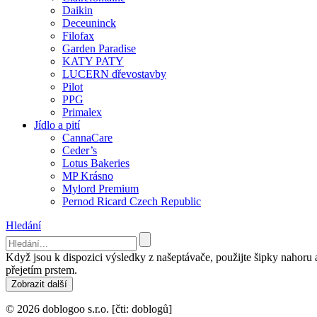
Daikin
Deceuninck
Filofax
Garden Paradise
KATY PATY
LUCERN dřevostavby
Pilot
PPG
Primalex
Jídlo a pití
CannaCare
Ceder’s
Lotus Bakeries
MP Krásno
Mylord Premium
Pernod Ricard Czech Republic
Hledání
Když jsou k dispozici výsledky z našeptávače, použijte šipky nahoru
přejetím prstem.
Zobrazit další
© 2026 doblogoo s.r.o. [čti: doblogů]